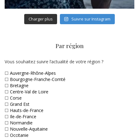
Charger plus
Suivre sur Instagram
Par région
Vous souhaitez suivre l’actualité de votre région ?
☐
Auvergne-Rhône-Alpes
☐
Bourgogne-Franche-Comté
☐
Bretagne
☐
Centre-Val de Loire
☐
Corse
☐
Grand Est
☐
Hauts-de-France
☐
Ile-de-France
☐
Normandie
☐
Nouvelle-Aquitaine
☐
Occitanie