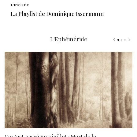
L'INVITÉ·E
La Playlist de Dominique Issermann
L'Ephéméride
Ça s’est passé un 3 juillet : Mort de la
N