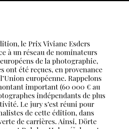
ition, le Prix Viviane Esders
âce à un réseau de nominateurs
européens de la photographie,
es ont été reçues, en provenance
 l’Union européenne. Rappelons
 montant important (60 000 € au
Né un 2 juillet : André Kertész
Né un 1er juillet : Léona
Misonne
photographes indépendants de plus
ivité. Le jury s’est réuni pour
inalistes de cette édition, dans
verte de carrières. Ainsi, Dörte