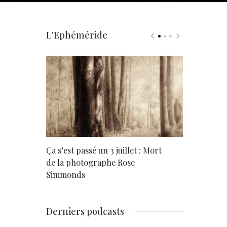
L'Ephéméride
rd
Ça s’est passé un 3 juillet : Mort
Né un 2 juil
de la photographe Rose
Simmonds
Derniers podcasts