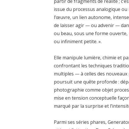
partir de fragments de réalité ; c’e
issue du processus analogique ou n
l’œuvre, un lien autonome, intense
de laisser agir — ou advenir — dans
ou beau, sous une forme ouverte, s
ou infiniment petite. ».
Elle manipule lumière, chimie et p
confrontant les techniques traditi
multiples — à celles des nouveaux p
poursuit une quête profonde : dépa
photographie comme objet processuel
mise en tension conceptuelle façonn
marqué par la surprise et l’intensit
Parmi ses séries phares, Generato