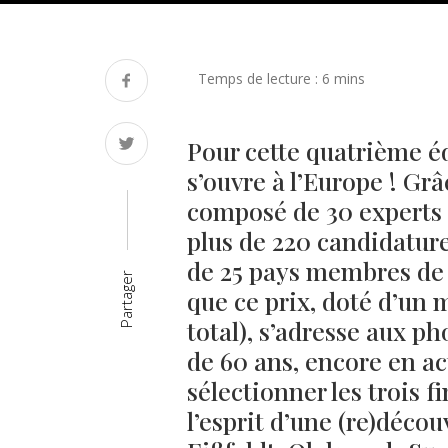
Pour cette quatrième éd
s’ouvre à l’Europe ! Gr
composé de 30 experts 
plus de 220 candidatur
de 25 pays membres de
Partager
que ce prix, doté d’un
total), s’adresse aux 
de 60 ans, encore en act
sélectionner les trois f
l’esprit d’une (re)décou