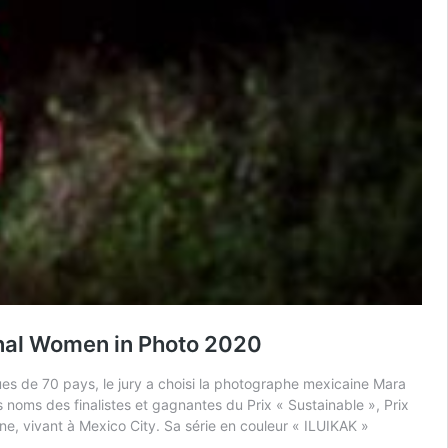
onal Women in Photo 2020
ues de 70 pays, le jury a choisi la photographe mexicaine Mara
noms des finalistes et gagnantes du Prix « Sustainable », Prix
, vivant à Mexico City. Sa série en couleur « ILUIKAK »