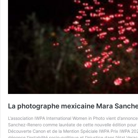
La photographe mexicaine Mara Sanchez-
L’association IWPA International Women in Photo vient d’annonce
Sanchez-Renero comme lauréate de cette nouvelle édition pour so
Découverte Canon et de la Mention Spéciale IWPA Prix IWPA 202
dénonce l’instabilité socio-politique et l’injustice dans l’état Ve