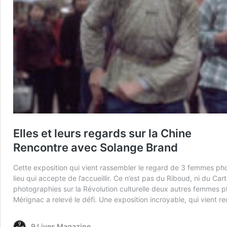
Elles et leurs regards sur la Chine
Rencontre avec Solange Brand
Cette exposition qui vient rassembler le regard de 3 femmes pho
lieu qui accepte de l’accueillir. Ce n’est pas du Riboud, ni du Ca
photographies sur la Révolution culturelle deux autres femmes p
Mérignac a relevé le défi. Une exposition incroyable, qui vient 
9 Lives Magazine