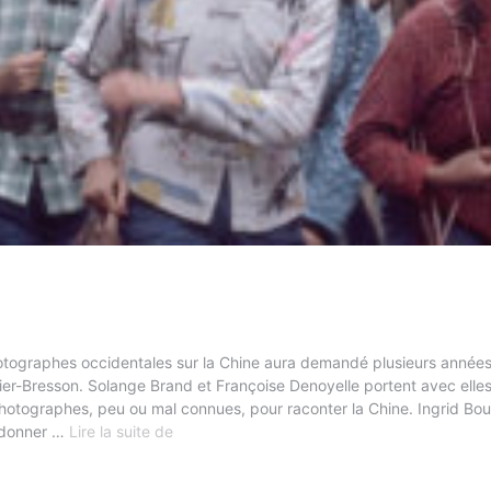
tographes occidentales sur la Chine aura demandé plusieurs années d
rtier-Bresson. Solange Brand et Françoise Denoyelle portent avec elles
hotographes, peu ou mal connues, pour raconter la Chine. Ingrid Bour
Elles
redonner …
Lire la suite de
et
leurs