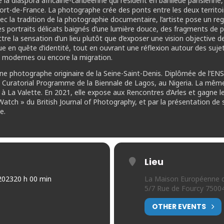
a diaspora africaine-caribéenne qui résident en banlieue parisienne,
Fort-de-France. La photographe crée des ponts entre les deux territoir
 la tradition de la photographie documentaire, l’artiste pose un rega
 ses portraits délicats baignés d’une lumière douce, des fragments de
e la sensation d’un lieu plutôt que d’exposer une vision objective de l
e en quête d’identité, tout en ouvrant une réflexion autour des sujets
tés modernes ou encore la migration.
e photographe originaire de la Seine-Saint-Denis. Diplômée de l’ENSP A
 au Curatorial Programme de la Biennale de Lagos, au Nigeria. La même
s à La Valette. En 2021, elle expose aux Rencontres d’Arles et gagne l
atch » du British Journal of Photography, et par la présentation de s
e.
Lieu
2023
20 h 00 min
La Maison Européenne d
5/7 Rue de Fourcy 75004
OTHER EVENTS