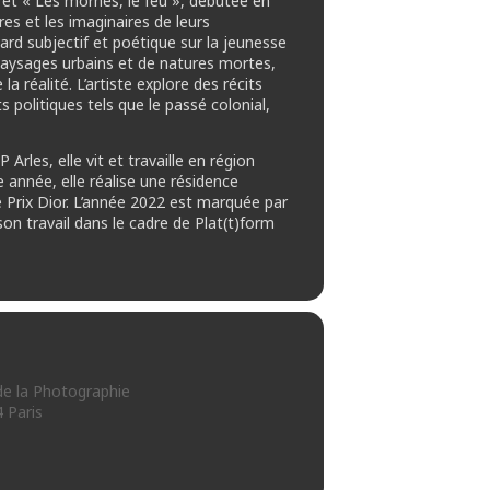
 et « Les mornes, le feu », débutée en
es et les imaginaires de leurs
rd subjectif et poétique sur la jeunesse
 paysages urbains et de natures mortes,
a réalité. L’artiste explore des récits
 politiques tels que le passé colonial,
rles, elle vit et travaille en région
 année, elle réalise une résidence
e Prix Dior. L’année 2022 est marquée par
on travail dans le cadre de Plat(t)form
e la Photographie
 Paris