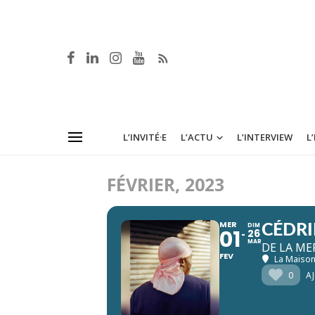
L’INVITÉ·E
L’ACTU
L’INTERVIEW
L
FÉVRIER, 2023
MER
DIM
CÉDR
01
26
MAR
DE LA ME
FEV
La Maison
0
A