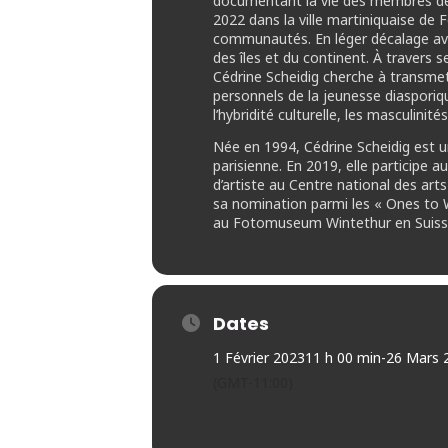
documentant la vie des membres de l
2022 dans la ville martiniquaise de 
communautés. En léger décalage avec
des îles et du continent. À travers
Cédrine Scheidig cherche à transmettr
personnels de la jeunesse diasporiqu
l’hybridité culturelle, les masculini
Née en 1994, Cédrine Scheidig est un
parisienne. En 2019, elle participe
d’artiste au Centre national des art
sa nomination parmi les « Ones to W
au Fotomuseum Wintethur en Suiss
Dates
1 Février 2023
11 h 00 min
-
26 Mars 
(GMT-11:00)