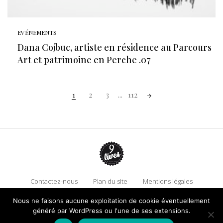
EVÉNEMENTS
Dana Cojbuc, artiste en résidence au Parcours
Art et patrimoine en Perche .07
Posts
1
2
3
...
112
navigation
Contactez-nous
Plan du site
Mentions légales
Politique de confidentialité
Adhérez à 9 Lives
Nous ne faisons aucune exploitation de cookie éventuellement
généré par WordPress ou l'une de ses extensions.
Faire un don !