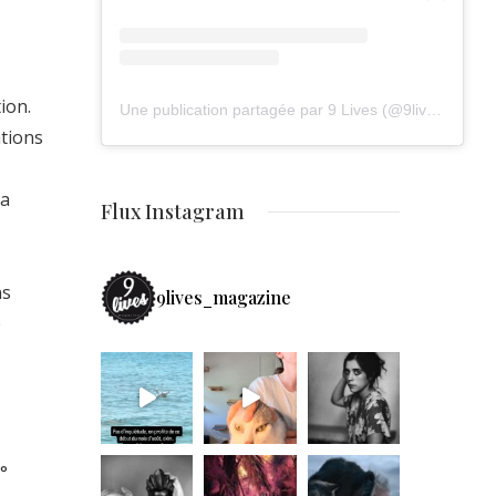
ion.
Une publication partagée par 9 Lives (@9lives_magazine)
ations
la
Flux Instagram
ns
9lives_magazine
e
°