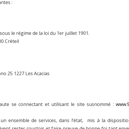
ntes :
us le régime de la loi du 1er juillet 1901.
0 Créteil
Né un 2 juillet : André Kertész
Né un 1er juillet : Léona
Misonne
no 25 1227 Les Acacias
naute se connectant et utilisant le site susnommé :
www.9
n ensemble de services, dans l’état, mis à la dispositi
doivent rester courtois et faire preuve de bonne foi tant enve