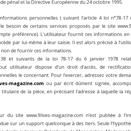
Code pénal et la Directive Européenne du 24 octobre 1995.
nformations personnelles ( suivant l’article 4 loi n°78-17
r le besoin de certains services proposés par le site www.9
mpte préférence). L’utilisateur fournit ces informations en
de par lui-même à leur saisie. Il est alors précisé à l’utili
 non de fournir ces informations.
38 et suivants de la loi 78-17 du 6 janvier 1978 relat
out utilisateur dispose d’un droit d’accès, de rectificati
nnelles le concernant. Pour l’exercer, adressez votre dem
ives-magazine.com
ou par écrit dûment signée, accomp
 titulaire de la pièce, en précisant l’adresse à laquelle la r
eur du site www.9lives-magazine.com n’est publiée à l’i
endue sur un support quelconque à des tiers. Seule l’hypoth