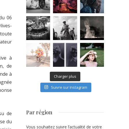
 du 06
lives-
 toute
sateur
ive à
on, de
ande à
Charger plus
agnée
Suivre sur Instagram
éponse
Par région
nsu de
èse du
Vous souhaitez suivre l’actualité de votre