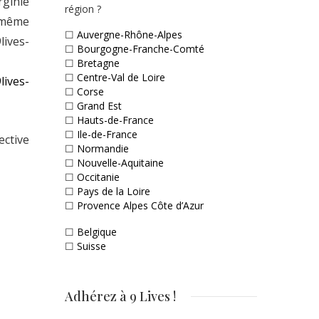
rginie
région ?
a même
☐
Auvergne-Rhône-Alpes
lives-
☐
Bourgogne-Franche-Comté
☐
Bretagne
☐
Centre-Val de Loire
lives-
☐
Corse
☐
Grand Est
☐
Hauts-de-France
☐
Ile-de-France
ective
☐
Normandie
☐
Nouvelle-Aquitaine
☐
Occitanie
☐
Pays de la Loire
☐
Provence Alpes Côte d’Azur
☐
Belgique
☐
Suisse
Adhérez à 9 Lives !