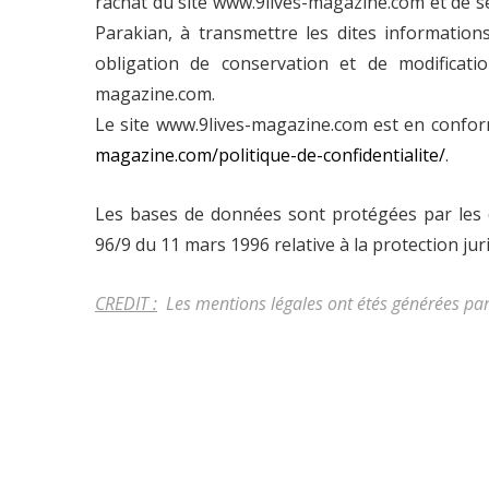
rachat du site www.9lives-magazine.com et de se
Parakian, à transmettre les dites information
obligation de conservation et de modificatio
magazine.com.
Le site www.9lives-magazine.com est en confo
magazine.com/politique-de-confidentialite/
.
Les bases de données sont protégées par les dis
96/9 du 11 mars 1996 relative à la protection ju
CREDIT :
Les mentions légales ont étés générées pa