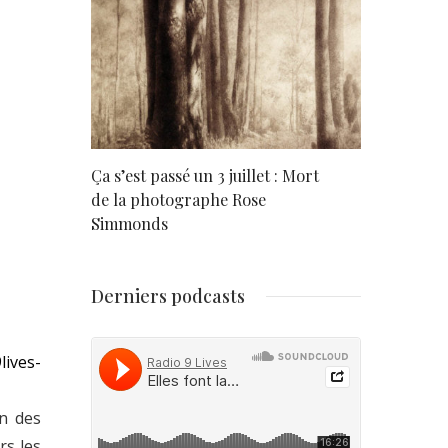
rd
Ça s’est passé un 3 juillet : Mort
Né un 2 juil
de la photographe Rose
Simmonds
Derniers podcasts
lives-
on des
rs les