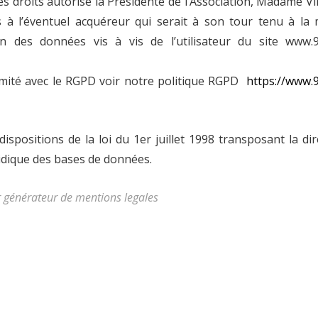
s droits autorise la Présidente de l’Association, Madame Vi
s à l’éventuel acquéreur qui serait à son tour tenu à l
n des données vis à vis de l’utilisateur du site www.9
rmité avec le RGPD voir notre politique RGPD
https://www.9
positions de la loi du 1er juillet 1998 transposant la dir
ridique des bases de données.
r
générateur de mentions legales