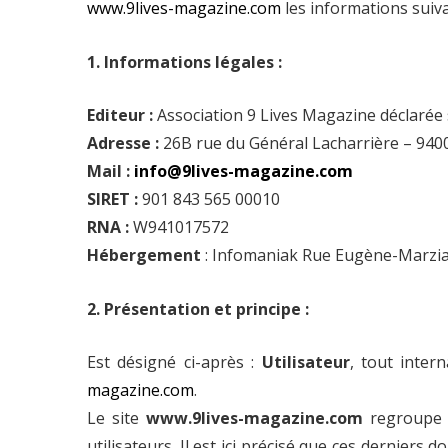
www.9lives-magazine.com
les informations suiva
1. Informations légales :
Editeur :
Association 9 Lives Magazine déclarée so
Adresse :
26B rue du Général Lacharrière – 9400
Mail :
info@9lives-magazine.com
SIRET :
901 843 565 00010
RNA :
W941017572
Hébergement
: Infomaniak Rue Eugène-Marzia
2. Présentation et principe :
Est désigné ci-après :
Utilisateur
, tout inter
magazine.com
.
Le site
www.9lives-magazine.com
regroupe u
utilisateurs. Il est ici précisé que ces derniers 