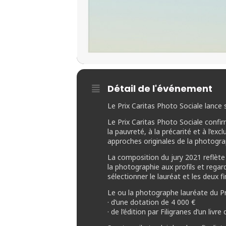
Détail de l'événement
Le Prix Caritas Photo Sociale lance 
Le Prix Caritas Photo Sociale confir
la pauvreté, à la précarité et à l’e
approches originales de la photograp
La composition du jury 2021 reflète
la photographie aux profils et regar
sélectionner le lauréat et les deux fi
Le ou la photographe lauréate du Pr
· d’une dotation de 4 000 €
· de l’édition par Filigranes d’un liv