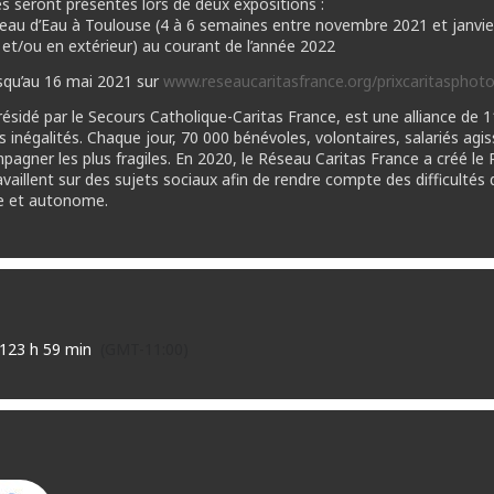
tes seront présentés lors de deux expositions :
âteau d’Eau à Toulouse (4 à 6 semaines entre novembre 2021 et janvie
r et/ou en extérieur) au courant de l’année 2022
usqu’au 16 mai 2021 sur
www.reseaucaritasfrance.org/prixcaritasphoto
résidé par le Secours Catholique-Caritas France, est une alliance de 
les inégalités. Chaque jour, 70 000 bénévoles, volontaires, salariés ag
agner les plus fragiles. En 2020, le Réseau Caritas France a créé le 
aillent sur des sujets sociaux afin de rendre compte des difficultés 
ne et autonome.
1
23 h 59 min
(GMT-11:00)