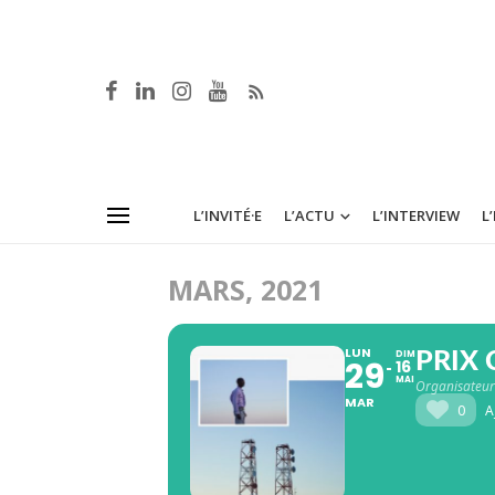
L’INVITÉ·E
L’ACTU
L’INTERVIEW
L
MARS, 2021
LUN
DIM
PRIX 
29
16
MAI
Organisateur
MAR
0
A