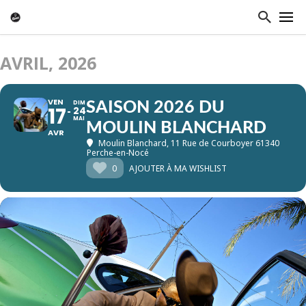
AVRIL, 2026
VEN
DIM
SAISON 2026 DU
17
24
MAI
MOULIN BLANCHARD
AVR
Moulin Blanchard
, 11 Rue de Courboyer 61340
Perche-en-Nocé
0
AJOUTER À MA WISHLIST