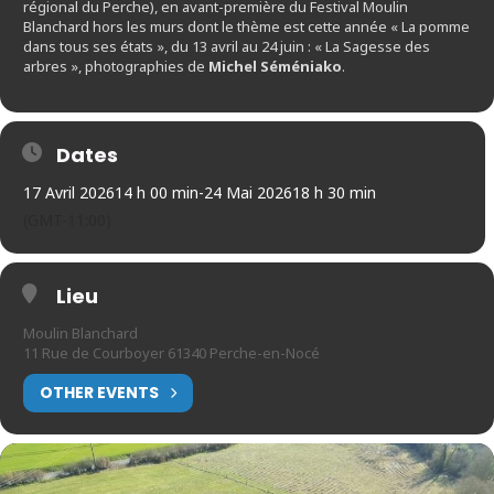
régional du Perche), en avant-première du Festival Moulin
Blanchard hors les murs dont le thème est cette année « La pomme
dans tous ses états », du 13 avril au 24 juin : « La Sagesse des
arbres », photographies de
Michel Séméniako
.
Dates
17 Avril 2026
14 h 00 min
-
24 Mai 2026
18 h 30 min
(GMT-11:00)
Lieu
Moulin Blanchard
11 Rue de Courboyer 61340 Perche-en-Nocé
OTHER EVENTS