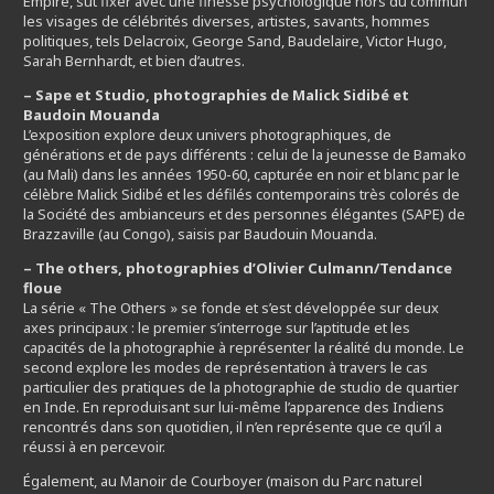
Empire, sut fixer avec une finesse psychologique hors du commun
les visages de célébrités diverses, artistes, savants, hommes
politiques, tels Delacroix, George Sand, Baudelaire, Victor Hugo,
Sarah Bernhardt, et bien d’autres.
– Sape et Studio, photographies de Malick Sidibé et
Baudoin Mouanda
L’exposition explore deux univers photographiques, de
générations et de pays différents : celui de la jeunesse de Bamako
(au Mali) dans les années 1950-60, capturée en noir et blanc par le
célèbre Malick Sidibé et les défilés contemporains très colorés de
la Société des ambianceurs et des personnes élégantes (SAPE) de
Brazzaville (au Congo), saisis par Baudouin Mouanda.
– The others, photographies d’Olivier Culmann/Tendance
floue
La série « The Others » se fonde et s’est développée sur deux
axes principaux : le premier s’interroge sur l’aptitude et les
capacités de la photographie à représenter la réalité du monde. Le
second explore les modes de représentation à travers le cas
particulier des pratiques de la photographie de studio de quartier
en Inde. En reproduisant sur lui-même l’apparence des Indiens
rencontrés dans son quotidien, il n’en représente que ce qu’il a
réussi à en percevoir.
Également, au Manoir de Courboyer (maison du Parc naturel