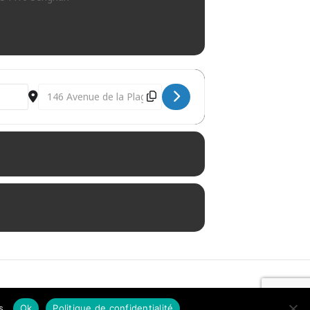
Destination Address - PERFORMANCE [TXeJJ2Ixa]
s
Faire un don !
s.
Ok
Politique de confidentialité