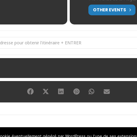
OTHER EVENTS
RFORMANCE [PZtpK4boG]
Mentions légales
Politique de confidentialité
Adhérez à 9 Live
cookie éventuellement généré par WordPress ou l'une de ses extension