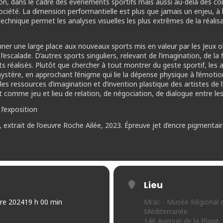
ction, dans le cadre des événements sportifs mais aussi au-delà des co
société. La dimension performantielle est plus que jamais un enjeu, à 
echnique permet les analyses visuelles les plus extrêmes de la réalis
r une large place aux nouveaux sports mis en valeur par les Jeux o
’escalade. D’autres sports singuliers, relevant de l’imagination, de la
ts réalisés. Plutôt que chercher à tout montrer du geste sportif, les 
stère, en approchant l’énigme qui lie la dépense physique à l’émotio
rs les ressources d’imagination et d’invention plastique des artistes
comme jeu et lieu de relation, de négociation, de dialogue entre les
l’exposition
extrait de l’oeuvre Roche Ailée, 2023. Épreuve jet d’encre pigmentair
Lieu
re 2024
19 h 00 min
Mrac - Musée Régional 
Méditerranée
146 Avenue de la Plage,