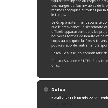
figurer l’intelligence du corps en a
des marges parfois invisibles de la 
régimes scopiques autorisés par la t
le temps.
Le Cnap a notamment souhaité donne
que le breakdance, le skateboard et l
officiels apparaissent dans les proje
nouvelles formes de beauté et de my
corps au but qu’on lui fixe. À trave
pouvons aborder autrement le sport 
Pascal Beausse, co-commissaire de 
Photo : Suzanne HETZEL, Sans titre, 
Cnap.
Dates
6 Avril 2024
11 h 00 min
-
22 Septemb
(GMT+00:00)