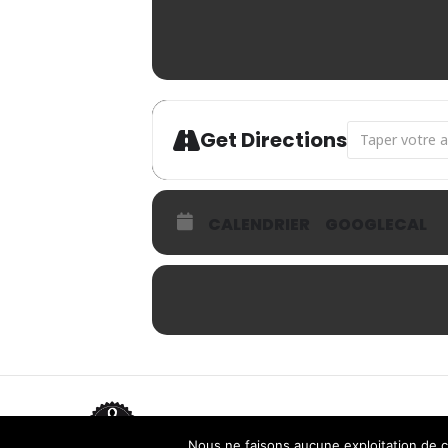
Address - PE
Get Directions
CALENDRIER
GOOGLECAL
Contactez-nous
Plan du site
Nous ne faisons aucune exploitation de 