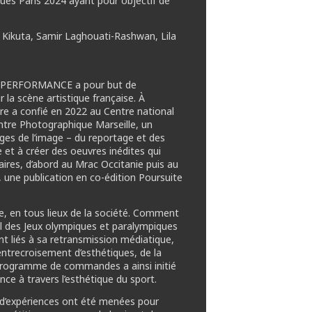
ques Paris 2024 ayant pour objectif de
 Kikuta, Samir Laghouati-Rashwan, Lila
de PERFORMANCE a pour but de
 la scène artistique française. À
ture a confié en 2022 au Centre national
entre Photographique Marseille, un
es de l’image – du reportage et des
 et à créer des oeuvres inédites qui
ires, d’abord au Mrac Occitanie puis au
une publication en co-édition Poursuite
e, en tous lieux de la société. Comment
al des Jeux olympiques et paralympiques
nt liés à sa retransmission médiatique,
’entrecroisement d’esthétiques, de la
e programme de commandes a ainsi initié
nce à travers l’esthétique du sport.
e d’expériences ont été menées pour