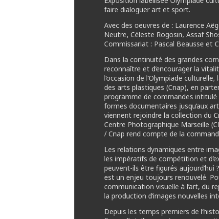
Exposition labellisée Olympiade cul
faire dialoguer art et sport.
Avec des oeuvres de : Laurence Aëg
Neutre, Céleste Rogosin, Assaf Sho
Commissariat : Pascal Beausse et 
Dans la continuité des grandes co
reconnaître et d’encourager la vital
l’occasion de l’Olympiade culturelle,
des arts plastiques (Cnap), en part
programme de commandes intitulé P
formes documentaires jusqu’aux arts
viennent rejoindre la collection du
Centre Photographique Marseille (C
/ Cnap rend compte de la command
Les relations dynamiques entre ima
les impératifs de compétition et d’
peuvent-ils être figurés aujourd’hu
est un enjeu toujours renouvelé. Pou
communication visuelle à l’art, du 
la production d’images nouvelles int
Depuis les temps premiers de l’hist