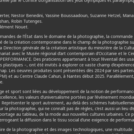
turelle par le Comité d’organisation des Jeux olympiques et paralympi
erter, Nestor Benedini, Yassine Boussaadoun, Suzanne Hetzel, Mana
shan, Robin Tutenges.
Clément Nouet.
mmandes de l’État dans le domaine de la photographie, la comman
ité de la création contemporaine dans le champ de la photographie sur
 la Direction générale de la création artistique du ministère de la Cul
enariat avec le Musée régional d’art contemporain d’Occitanie et le C
ERFORMANCE. Des praticiens appartenant à tout l’éventail des usag
 plastiques –, ont été invités à explorer ce vaste champ d’expérience
 Cnap. Les oeuvres produites sont présentées dès 2024 par ses partena
PM) et au Centre Claude Cahun, à Nantes début 2025. Parallèlement, 
e.
ge et sport sont liées au développement de la notion de performanc
excellence, les valeurs d’universalisme portées par l’événement mondi
i ? Représenter le sport autrement, au-delà des schèmes habituelleme
r la photographie, qui ne connaît pas de règles, c’est aussi un lieu d
reportage au tableau, de la mode aux nouvelles cultures urbaines. C
errogeant la diffusion dans le tissu social d’une exigence de performa
oire de la photographie et des images technologiques, une multitud