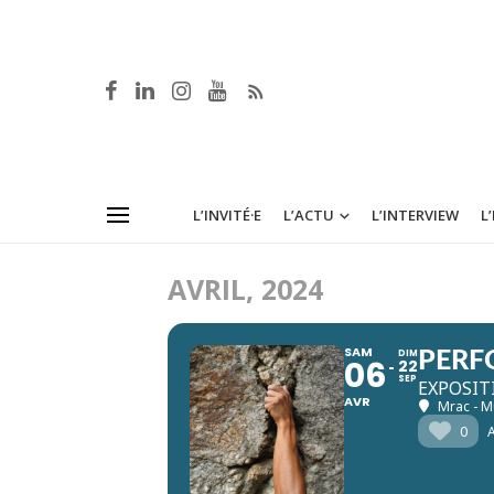
L’INVITÉ·E
L’ACTU
L’INTERVIEW
L
AVRIL, 2024
SAM
DIM
PERF
06
22
SEP
EXPOSIT
AVR
Mrac - M
0