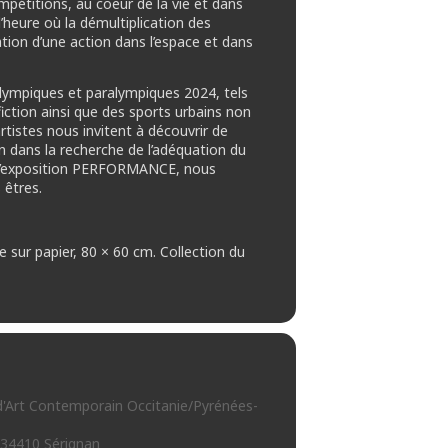
mpétitions, au coeur de la vie et dans
l’heure où la démultiplication des
ation d’une action dans l’espace et dans
lympiques et paralympiques 2024, tels
 fiction ainsi que des sports urbains non
artistes nous invitent à découvrir de
n dans la recherche de l’adéquation du
 de l’exposition PERFORMANCE, nous
 êtres.
e sur papier, 80 × 60 cm. Collection du
d'Art Contemporain Occitanie/Pyrénées-
 34410 Sérignan