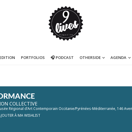
’EDITION
PORTFOLIOS
🎧 PODCAST
OTHERSIDE
AGENDA
ORMANCE
ION COLLECTIVE
usée Régional d'Art Contemporain Occitanie/Pyrénées-Méditerranée
, 146 Ave
AJOUTER À MA WISHLIST