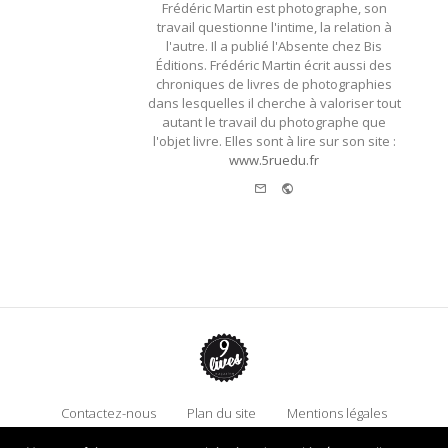
Frédéric Martin est photographe, son
travail questionne l'intime, la relation à
l'autre. Il a publié l'Absente chez Bis
Éditions. Frédéric Martin écrit aussi des
chroniques de livres de photographies
dans lesquelles il cherche à valoriser tout
autant le travail du photographe que
l'objet livre. Elles sont à lire sur son site :
www.5ruedu.fr
e-
Website
mail
Contactez-nous
Plan du site
Mentions légales
Politique de confidentialité
Adhérez à 9 Lives