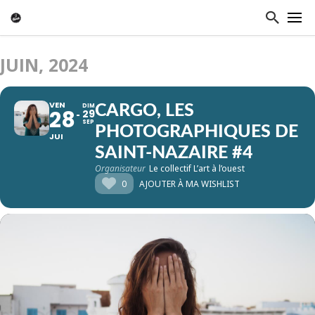
JUIN, 2024
VEN
DIM
CARGO, LES
28
29
SEP
PHOTOGRAPHIQUES DE
JUI
SAINT-NAZAIRE #4
Organisateur
Le collectif L’art à l’ouest
0
AJOUTER À MA WISHLIST