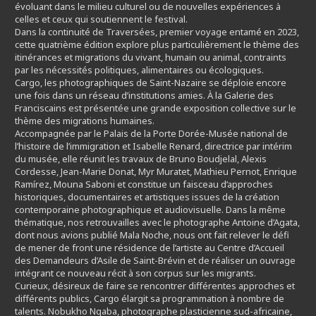
évoluant dans le milieu culturel ou de nouvelles expériences à
celles et ceux qui soutiennent le festival.
Dans la continuité de Traversées, premier voyage entamé en 2023,
cette quatrième édition explore plus particulièrement le thème des
itinérances et migrations du vivant, humain ou animal, contraints
par les nécessités politiques, alimentaires ou écologiques.
Cargo, les photographiques de Saint-Nazaire se déploie encore
une fois dans un réseau d’institutions amies. À la Galerie des
Franciscains est présentée une grande exposition collective sur le
thème des migrations humaines.
Accompagnée par le Palais de la Porte Dorée-Musée national de
l’histoire de l’immigration et Isabelle Renard, directrice par intérim
du musée, elle réunit les travaux de Bruno Boudjelal, Alexis
Cordesse, Jean-Marie Donat, Myr Muratet, Mathieu Pernot, Enrique
Ramírez, Mouna Saboni et constitue un faisceau d’approches
historiques, documentaires et artistiques issues de la création
contemporaine photographique et audiovisuelle. Dans la même
thématique, nos retrouvailles avec le photographe Antoine d’Agata,
dont nous avions publié Mala Noche, nous ont fait relever le défi
de mener de front une résidence de l’artiste au Centre d’Accueil
des Demandeurs d’Asile de Saint-Brévin et de réaliser un ouvrage
intégrant ce nouveau récit à son corpus sur les migrants.
Curieux, désireux de faire se rencontrer différentes approches et
différents publics, Cargo élargit sa programmation à nombre de
talents. Nobukho Nqaba, photographe plasticienne sud-africaine,