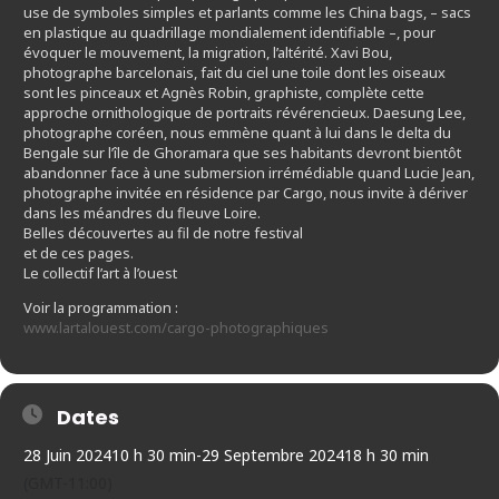
use de symboles simples et parlants comme les China bags, – sacs
en plastique au quadrillage mondialement identifiable –, pour
évoquer le mouvement, la migration, l’altérité. Xavi Bou,
photographe barcelonais, fait du ciel une toile dont les oiseaux
sont les pinceaux et Agnès Robin, graphiste, complète cette
approche ornithologique de portraits révérencieux. Daesung Lee,
photographe coréen, nous emmène quant à lui dans le delta du
Bengale sur l’île de Ghoramara que ses habitants devront bientôt
abandonner face à une submersion irrémédiable quand Lucie Jean,
photographe invitée en résidence par Cargo, nous invite à dériver
dans les méandres du fleuve Loire.
Belles découvertes au fil de notre festival
et de ces pages.
Le collectif l’art à l’ouest
Voir la programmation :
www.lartalouest.com/cargo-photographiques
Dates
28 Juin 2024
10 h 30 min
-
29 Septembre 2024
18 h 30 min
(GMT-11:00)