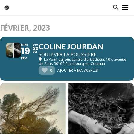
FÉVRIER, 2023
DIM
DIM
COLINE JOURDAN
19
30
JUL
SOULEVER LA POUSSIÈRE
FEV
Le Point du Jour, centre d’art/éditeur
, 107, avenue
de Paris 50100 Cherbourg-en-Cotentin
0
AJOUTER À MA WISHLIST