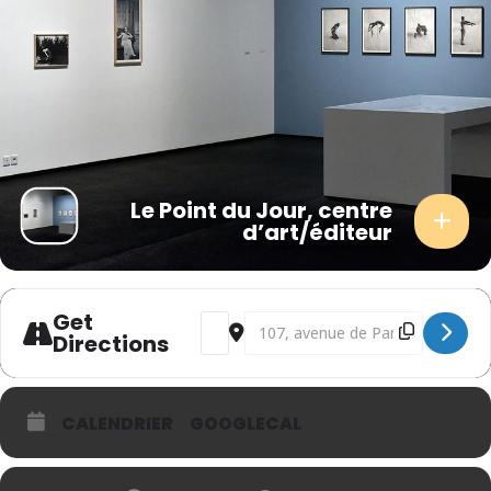
Le Point du Jour, centre
d’art/éditeur
Get
Address - Coline Jourdan [XWiEk7hvm]
Destination Address - Coline Jo
Directions
CALENDRIER
GOOGLECAL