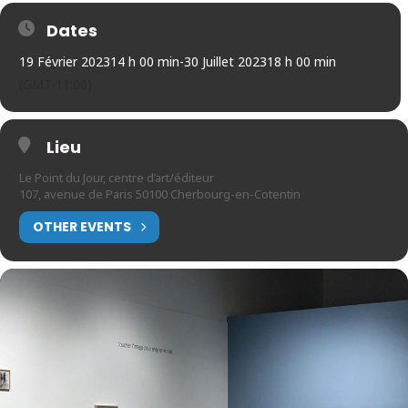
Dates
19 Février 2023
14 h 00 min
-
30 Juillet 2023
18 h 00 min
(GMT-11:00)
Lieu
Le Point du Jour, centre d’art/éditeur
107, avenue de Paris 50100 Cherbourg-en-Cotentin
OTHER EVENTS