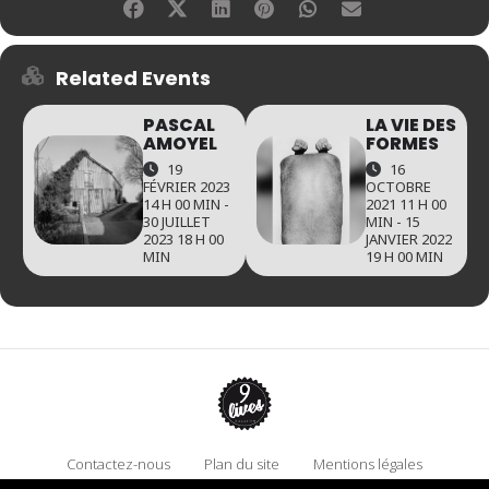
Related Events
PASCAL
LA VIE DES
AMOYEL
FORMES
19
16
FÉVRIER 2023
OCTOBRE
14 H 00 MIN -
2021 11 H 00
30 JUILLET
MIN - 15
2023 18 H 00
JANVIER 2022
MIN
19 H 00 MIN
Contactez-nous
Plan du site
Mentions légales