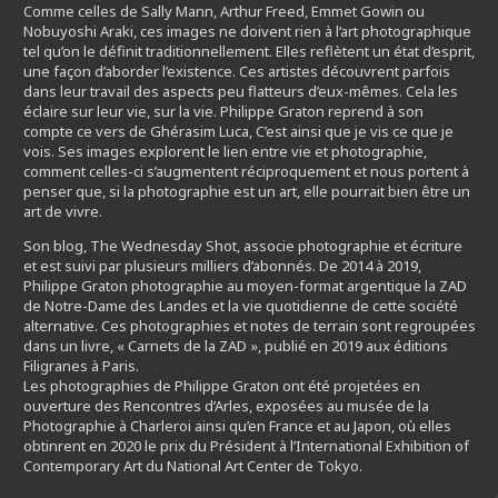
Comme celles de Sally Mann, Arthur Freed, Emmet Gowin ou
Nobuyoshi Araki, ces images ne doivent rien à l’art photographique
tel qu’on le définit traditionnellement. Elles reflètent un état d’esprit,
une façon d’aborder l’existence. Ces artistes découvrent parfois
dans leur travail des aspects peu flatteurs d’eux-mêmes. Cela les
éclaire sur leur vie, sur la vie. Philippe Graton reprend à son
compte ce vers de Ghérasim Luca, C’est ainsi que je vis ce que je
vois. Ses images explorent le lien entre vie et photographie,
comment celles-ci s’augmentent réciproquement et nous portent à
penser que, si la photographie est un art, elle pourrait bien être un
art de vivre.
Son blog, The Wednesday Shot, associe photographie et écriture
et est suivi par plusieurs milliers d’abonnés. De 2014 à 2019,
Philippe Graton photographie au moyen-format argentique la ZAD
de Notre-Dame des Landes et la vie quotidienne de cette société
alternative. Ces photographies et notes de terrain sont regroupées
dans un livre, « Carnets de la ZAD », publié en 2019 aux éditions
Filigranes à Paris.
Les photographies de Philippe Graton ont été projetées en
ouverture des Rencontres d’Arles, exposées au musée de la
Photographie à Charleroi ainsi qu’en France et au Japon, où elles
obtinrent en 2020 le prix du Président à l’International Exhibition of
Contemporary Art du National Art Center de Tokyo.