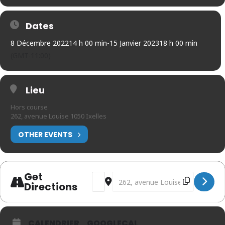
Dates
8 Décembre 2022
14 h 00 min
-
15 Janvier 2023
18 h 00 min
(GMT-11:00)
Lieu
Hors course
262, avenue Louise 1050 Ixelles
OTHER EVENTS
Get
Address - Didier de Radiguès & Philip
Destination Address - Didier de 
Directions
CALENDRIER
GOOGLECAL