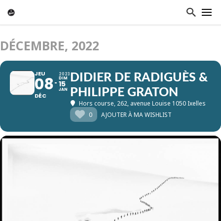
DÉCEMBRE, 2022
JEU
2023
DIDIER DE RADIGUÈS &
08
DIM
15
PHILIPPE GRATON
JAN
DÉC
Hors course
, 262, avenue Louise 1050 Ixelles
0
AJOUTER À MA WISHLIST