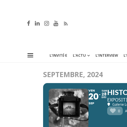
L’INVITÉ·E
L’ACTU
L’INTERVIEW
L
SEPTEMBRE, 2024
VEN
SAM
HISTO
20
28
DÉC
EXPOSIT
SEP
Galerie 
0
A