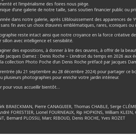
nté et l’impérialisme des foires nous piège.
que d’une galerie de notre taille, sans soutien financier public ou priv
 année dans notre galerie, après L’éblouissement des apparences de Y
s) sans fin avec un choix d’œuvres emblématiques, rares, iconiques o
graphie reste intact ainsi que notre croyance en la force créative de
illon avec intelligence et sensibilité.
ner des expositions, à donner à lire des œuvres, à offrir de la beau
i de Jacques Damez : Denis Roche – L’endroit du temps en 2026 aux éd
 la collection Photo Poche d’un Denis Roche préfacé par Jacques Da
ntrée (du 21 septembre au 28 décembre 2024) pour partager ce bouqu
u plusieurs photographies pour enrichir votre jardin intérieur.
r pour vous accueillir bientôt…
 Dirk BRAECKMAN, Pierre CANAGUIER, Thomas CHABLE, Serge CLÉME
dré FORESTIER, Lionel FOURNEAUX, Rip HOPKINS, William KLEIN, Gé
ANT, Bernard PLOSSU, Marc RIBOUD, Denis ROCHE, Yves ROZET