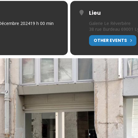
Lieu
Décembre 2024
19 h 00 min
Galerie Le Réverbère
38 rue Burdeau 69001 L
OTHER EVENTS