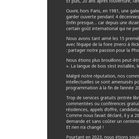
Et puis, 20 ans après l’ouverture, l
Ouvrir, hors Paris, en 1981, une ga
garder ouverte pendant 4 décennies 
Enfin presque… car depuis une dizain
certain goût international qui ne pe
Nous avons tant aimé les 15 premiè
avec l’équipe de la foire (merci à R
: partager notre passion pour la Pho
Nous étions plus brouillons peut-êtr
». La langue de bois s’est installée,
Malgré notre réputation, nos commis
intellectuelles se sont amenuisés pou
programmation à la fin de l’année 2
Trop de services gratuits (entrée l
commentées ou conférences gratuite
résidences, appels d’offre, candidat
Comme nous l’avait déclaré, il y a 20 
demande et sans coûter un centime à 
Et rien n’a changé !
Pourtant en 2023, nous étions soula