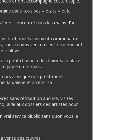
pétences et ont accompagné cette utopie.
aine dans tous ses « états » et la
isé » et concentré dans les mains d’un
, institutionnels faisaient communauté
bres, tous tendus vers un seul et même but
et cultivés.
t à petit chacun a dû choisir sa « place
el a gagné du terrain…
 murs ainsi que nos prestations
er la galerie et arrêter sa
res sans rétribution aucune, visites
, aide aux dossiers des artistes pour
n vrai service plublic sans qu’on vous le
 la vente des œuvres.