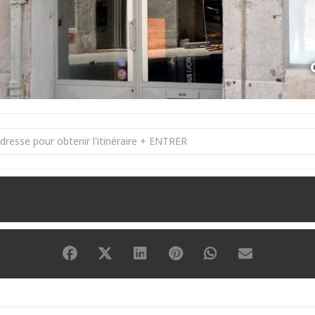
ire(s) sans fin [eteVqLAwC]