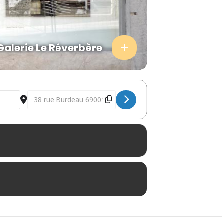
Galerie Le Réverbère
Destination Address - Histoire(s) sans fin [nQ6ZP8Mk0]