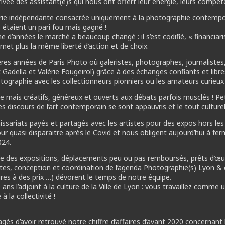
’arrivée des assistant(e)s qui nous ont offert leur énergie, leurs com
lerie indépendante consacrée uniquement à la photographie contempor
étaient un pari fou mais gagné !
e d’années le marché a beaucoup changé : il s’est codifié, « financiar
rmet plus la même liberté d’action et de choix.
res années de Paris Photo où galeristes, photographes, journalistes
ick Gadella et Valérie Fougeirol) grâce à des échanges confiants et li
tographie avec les collectionneurs pionniers ou les amateurs curieux 
e mais créatifs, généreux et ouverts aux débats parfois musclés ! Peti
 les discours de l’art contemporain se sont appauvris et le tout cultur
sariats payés et partagés avec les artistes pour des expos hors les
r quasi disparaitre après le Covid et nous obligent aujourd’hui à ferm
024.
ibre des expositions, déplacements peu ou pas remboursés, prêts d’œuv
s, conception et coordination de l’agenda Photographie(s) Lyon & co
ures à des prix …) dévorent le temps de notre équipe.
ans l’adjoint à la culture de la Ville de Lyon : vous travaillez comme u
la collectivité !
gés d’avoir retrouvé notre chiffre d’affaires d’avant 2020 concernant