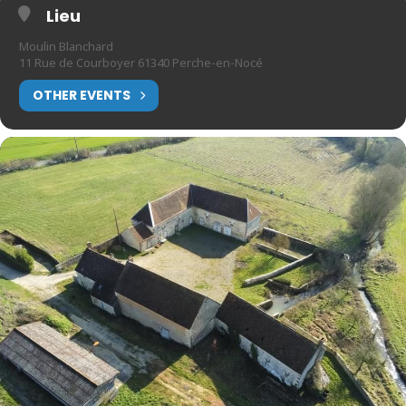
Lieu
Moulin Blanchard
11 Rue de Courboyer 61340 Perche-en-Nocé
OTHER EVENTS