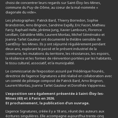
choisi de concentrer leurs regards sur Saint-Éloy-les-Mines,
commune du Puy-de-Dôme, au coeur de la mal-nommée «
diagonale du vide».
Les photographes : Patrick Bard, Thierry Borredon, Sophie
Brändström, Arno Brignon, Sandrine Expilly, Eric Facon, Mathieu
Farcy, Raphaël Helle, Jérémie Jung, Xavier Lambours, Florence
Levillain, Géraldine Millo, Laurent Monlaü, Michel Séméniako et
Joanna Tarlet Gauteur ont documenté le théâtre sensible de
SaintÉloy- les-Mines. Ils y ont séjourné régulièrement pendant
deux ans, explorant le passé et le présent industriel de la
commune, les mutations du territoire, les résistances, les espoirs,
la résilience et les formes de réinvention portées par les habitants,
le tissu culturel, associatif, et la municipalité.
Le commissariat de l’exposition assuré par Frédérique Founès,
directrice de l’agence Signatures a été réalisé en collaboration avec
un comité de pilotage composé de Patrick Bard, Arno Brignon,
Laurent Monlaü, Joanna Tarlet Gauteur et Dorothée Vappereau.
L’exposition sera également présentée à Saint-Éloy-les-
Mines (63) et à Paris en 2026.
Et prochainement, la publication d’un ouvrage.
L’agence Signatures, créée il y a 18 ans, réunit des auteurs aux
écritures singulières. Elle accompagne aujourd’hui trente-cinq