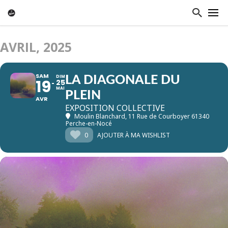
AVRIL, 2025
SAM
DIM
LA DIAGONALE DU
19
25
MAI
PLEIN
AVR
EXPOSITION COLLECTIVE
Moulin Blanchard
, 11 Rue de Courboyer 61340
Perche-en-Nocé
0
AJOUTER À MA WISHLIST