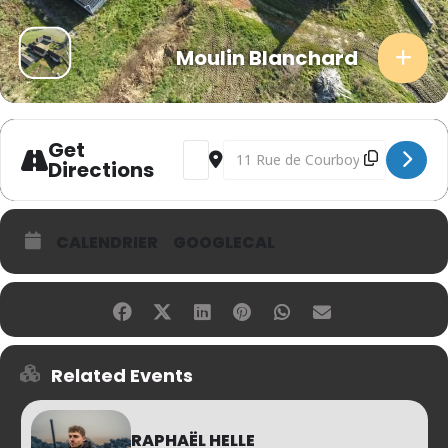
Moulin Blanchard
Get
Address - La Diagonale du Plein [V7FE
Destination Address - La Diagon
Directions
CALENDRIER
GOOGLECAL
Related Events
RAPHAËL HELLE