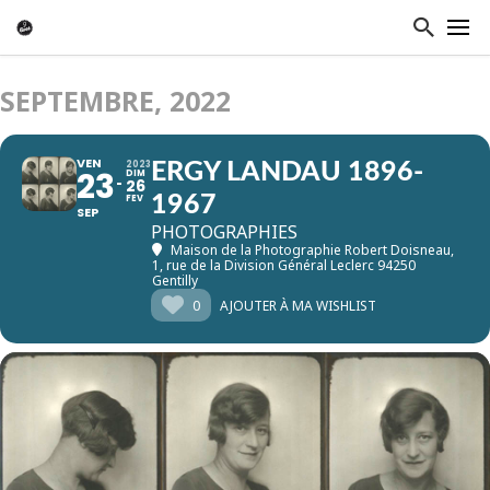
SEPTEMBRE, 2022
VEN
2023
ERGY LANDAU 1896-
23
DIM
26
1967
FEV
SEP
PHOTOGRAPHIES
Maison de la Photographie Robert Doisneau
,
1, rue de la Division Général Leclerc 94250
Gentilly
0
AJOUTER À MA WISHLIST