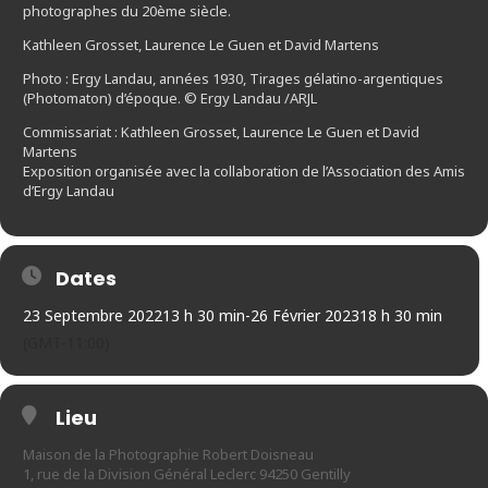
photographes du 20ème siècle.
Kathleen Grosset, Laurence Le Guen et David Martens
Photo : Ergy Landau, années 1930, Tirages gélatino-argentiques
(Photomaton) d’époque. © Ergy Landau /ARJL
Commissariat : Kathleen Grosset, Laurence Le Guen et David
Martens
Exposition organisée avec la collaboration de l’Association des Amis
d’Ergy Landau
Dates
23 Septembre 2022
13 h 30 min
-
26 Février 2023
18 h 30 min
(GMT-11:00)
Lieu
Maison de la Photographie Robert Doisneau
1, rue de la Division Général Leclerc 94250 Gentilly