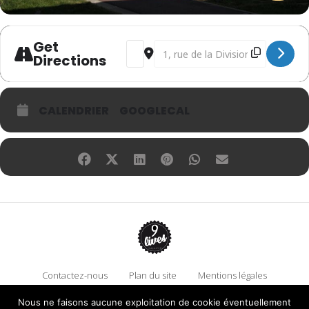
Get
Address - Ergy Landau 1896-1967 [9kQ
Destination Address - Ergy Land
Directions
CALENDRIER
GOOGLECAL
Contactez-nous
Plan du site
Mentions légales
Politique de confidentialité
Adhérez à 9 Lives
Nous ne faisons aucune exploitation de cookie éventuellement