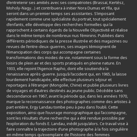
d’entretenir ses amitiés avec ses compatriotes (Brassaï, Kertész,
Moholy-Nagy…) et contribuera à initier Nora Dumas et Ylla, qui
seront dans un premier temps ses assistantes. S’imposant
rapidement comme une spécialiste du portrait, tout spécialement
d’enfants, elle développe des recherches formelles qui la
rapprochent à certains égards de la Nouvelle Objectivité et réalise
dans le même temps de nombreux nus féminins. Publiées dans
différents périodiques de la presse illustrée et des magazines ou
revues de l’entre-deux-guerres, ses images témoignent de
l’émancipation des corps qui accompagne certaines
transformations des modes de vie, notamment sous la forme des
loisirs de plein air et des sports pratiqués en pleine nature. En
1933, elle rejoint l’Agence Rapho, dont elle soutiendra la
renaissance après-guerre. Jusqu’à l’accident qui, en 1965, la laisse
lourdement handicapée, elle effectue plusieurs séjour et
reportages à l’étranger (Mongolie, Chine) et publie plusieurs livres
de voyages et d’autres destinés au jeune public. Décédée sans
descendance en 1967, avant la période qui, dans les années 1970,
marque la reconnaissance des photographes comme des artistes à
part entière, Ergy Landau tombe peu à peu dans l’oubli. Cette
exposition, ainsi que l’ouvrage monographique qui l’accompagne,
sont les résultats d’une recherche qui a été rendue possible par
l’exploration du fonds E. Landau, inédit jusqu’alors. Ce travail vise à
faire connaître la trajectoire d’une photographe à la fois singulière
en même temps qu’exemplaire de l’histoire des femmes