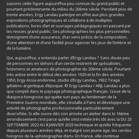
suivons cette figure aujourd’hui peu connue du grand public et
pourtant prédominante du milieu du 20ème siècle. Pendant plus de
trente années, Ergy Landau participe en effet aux plus grandes
expositions photographiques et collabore à de multiples
publications, livres d’art et ouvrages pédagogiques en passant par
les revues grand public. Ses photographies les plus personnelles
témoignent d’une assurance, d’un sens précis de la composition,
d’une attention et d’une facilité pour agencer les jeux de l’ombre et
de la lumière.
Qui, aujourd’hui, a entendu parler d’Ergy Landau ? Sans doute peu
de personnes en dehors d’un cercle restreint de spécialistes,
historiens et amateurs de photographie du 20ème siècle. Pourtant
très active entre le début des années 1920 et la fin des années
1950, Ergy Assia endormie, studio d’Ergy Landau, 1932 Tirage
gélatino-argentique d’époque. © Ergy Landau / ARJL Landau a plus
que compté dans le paysage photographique français. Issue de la
diaspora hongroise qui quitte son pays au lendemain de la
Première Guerre mondiale, elle s’installe à Paris et développe une
activité de photographe professionnelle particulièrement
diversifiée. Si elle ouvre dès son arrivée un atelier dans le 16ème
arrondissement c’est parce qu’elle s’est initiée très tôt avec la DU 23
SEPTEMBRE 2022 AU 8 JANVIER 2023 technique et qu’elle fréquente
depuis plusieurs années déjà, et malgré son jeune âge, les cercles
hongrois de la «photographie d’art». En France, elle continue