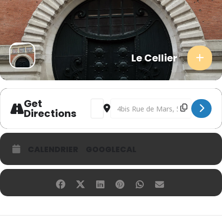
Le Cellier
Get
Address - IMAGE 3.0 [dBOYscJa5]
Destination Address - IMAGE 3.0 
Directions
CALENDRIER
GOOGLECAL