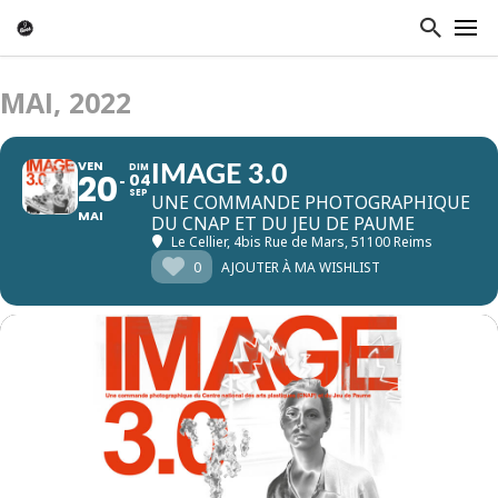
MAI, 2022
VEN
DIM
IMAGE 3.0
20
04
SEP
UNE COMMANDE PHOTOGRAPHIQUE
MAI
DU CNAP ET DU JEU DE PAUME
Le Cellier
, 4bis Rue de Mars, 51100 Reims
0
AJOUTER À MA WISHLIST