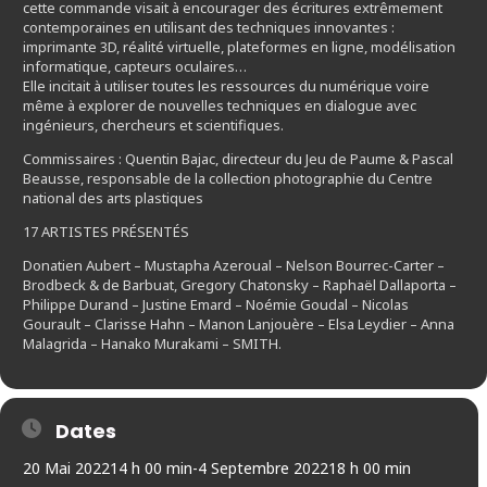
cette commande visait à encourager des écritures extrêmement
contemporaines en utilisant des techniques innovantes :
imprimante 3D, réalité virtuelle, plateformes en ligne, modélisation
informatique, capteurs oculaires…
Elle incitait à utiliser toutes les ressources du numérique voire
même à explorer de nouvelles techniques en dialogue avec
ingénieurs, chercheurs et scientifiques.
Commissaires : Quentin Bajac, directeur du Jeu de Paume & Pascal
Beausse, responsable de la collection photographie du Centre
national des arts plastiques
17 ARTISTES PRÉSENTÉS
Donatien Aubert – Mustapha Azeroual – Nelson Bourrec-Carter –
Brodbeck & de Barbuat, Gregory Chatonsky – Raphaël Dallaporta –
Philippe Durand – Justine Emard – Noémie Goudal – Nicolas
Gourault – Clarisse Hahn – Manon Lanjouère – Elsa Leydier – Anna
Malagrida – Hanako Murakami – SMITH.
Dates
20 Mai 2022
14 h 00 min
-
4 Septembre 2022
18 h 00 min