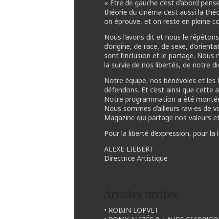
« Être de gauche c’est d’abord penser
théorie du cinéma c’est aussi la théo
on éprouve, et on reste en pleine c
Nous l’avons dit et nous le répétons
d’origine, de race, de sexe, d’orient
sont l’inclusion et le partage. Nou
la survie de nos libertés, de notre div
Notre équipe, nos bénévoles et les 
défendons. Et c’est ainsi que cette
Notre programmation a été montée d
Nous sommes d’ailleurs ravi·es de 
Magazine qui partage nos valeurs e
Pour la liberté d’expression, pour la 
ALEXE LIEBERT
Directrice Artistique
Artistes invités
• ROBIN LOPVET