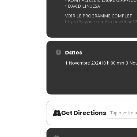
• ROMY ALIZÉE & LAURE GIAPPICO
• DAVID LINUESA
VOIR LE PROGRAMME COMPLET
https://heyzine.com/flip-book/ebe1
Dates
1 Novembre 2024
10 h 00 min
-
3 No
(GMT-11:00)
Address - Les
Get Directions