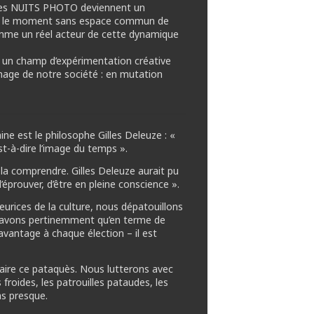
, les NUITS PHOTO deviennent un
our le moment sans espace commun de
mme un réel acteur de cette dynamique
e, un champ d’expérimentation créative
mage de notre société : en mutation
ne est le philosophe Gilles Deleuze : «
t-à-dire l’image du temps ».
 la comprendre. Gilles Deleuze aurait pu
’éprouver, d’être en pleine conscience ».
urices de la culture, nous dépatouillons
 savons pertinemment qu’en terme de
davantage à chaque élection – il est
 faire ce pataquès. Nous lutterons avec
froides, les patrouilles pataudes, les
as presque.