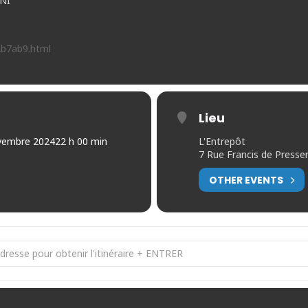
NI
2b7ab9.html
Lieu
vembre 2024
22 h 00 min
L'Entrepôt
7 Rue Francis de Presse
OTHER EVENTS
 Nuits Photo 2024 [FKzLwEDwB]