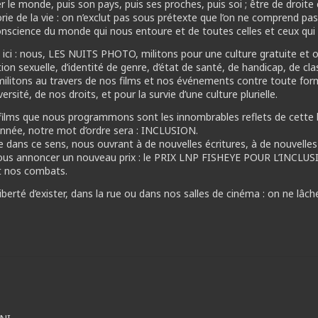
 le monde, puis son pays, puis ses proches, puis soi ; être de droite c’
rie de la vie : on n’exclut pas sous prétexte que l’on ne comprend pas
onscience du monde qui nous entoure et de toutes celles et ceux qui l
 ici : nous, LES NUITS PHOTO, militons pour une culture gratuite et o
ation sexuelle, d’identité de genre, d’état de santé, de handicap, de cl
s militons au travers de nos films et nos événements contre toute for
ersité, de nos droits, et pour la survie d’une culture plurielle.
films que nous programmons sont les innombrables reflets de cette b
 année, notre mot d’ordre sera : INCLUSION.
ans ce sens, nous ouvrant à de nouvelles écritures, à de nouvelles 
vous annoncer un nouveau prix : le PRIX LNP FISHEYE POUR L’INCLUSI
t nos combats.
liberté d’exister, dans la rue ou dans nos salles de cinéma : on ne lâche