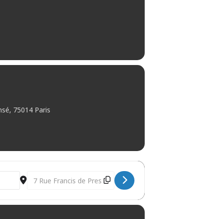
nsé, 75014 Paris
Destination Address - Les Nuits Photo 2024 [HflOVQlFL]