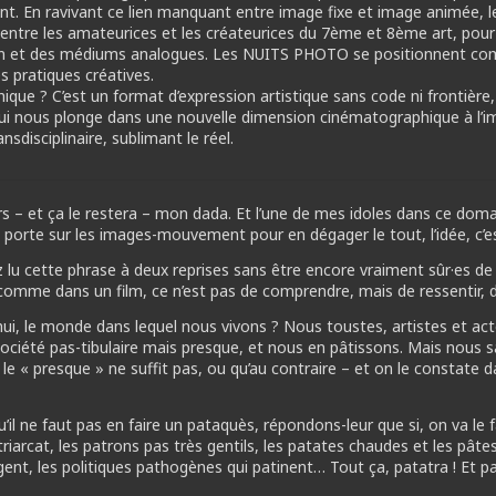
rent. En ravivant ce lien manquant entre image fixe et image animée
entre les amateurices et les créateurices du 7ème et 8ème art, p
ion et des médiums analogues. Les NUITS PHOTO se positionnent co
es pratiques créatives.
hique ? C’est un format d’expression artistique sans code ni frontièr
qui nous plonge dans une nouvelle dimension cinématographique à l’i
nsdisciplinaire, sublimant le réel.
s – et ça le restera – mon dada. Et l’une de mes idoles dans ce domai
porte sur les images-mouvement pour en dégager le tout, l’idée, c’es
 lu cette phrase à deux reprises sans être encore vraiment sûr·es de
e comme dans un film, ce n’est pas de comprendre, mais de ressentir, d
, le monde dans lequel nous vivons ? Nous toustes, artistes et acte
iété pas-tibulaire mais presque, et nous en pâtissons. Mais nous
 le « presque » ne suffit pas, ou qu’au contraire – et on le constate 
u’il ne faut pas en faire un pataquès, répondons-leur que si, on va le
iarcat, les patrons pas très gentils, les patates chaudes et les pâtes 
ent, les politiques pathogènes qui patinent… Tout ça, patatra ! Et p