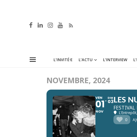
L’INVITÉ·E
L’ACTU
L’INTERVIEW
L
NOVEMBRE, 2024
VEN
DIM
LES N
01
03
FESTIVAL
NOV
L'Entrepôt
0
AJ