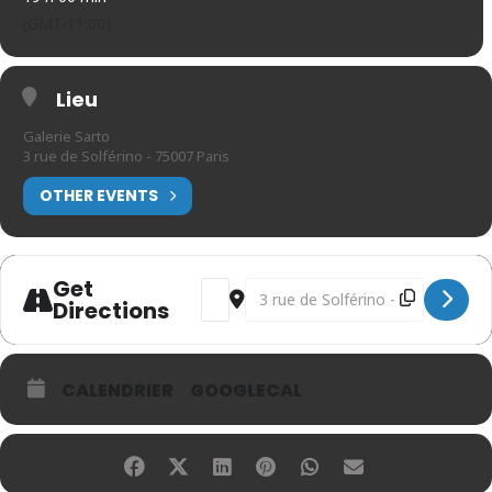
(GMT-11:00)
Lieu
Galerie Sarto
3 rue de Solférino - 75007 Paris
OTHER EVENTS
Get
Address - Véronique Fel [tam60aWqU]
Destination Address - Véronique
Directions
CALENDRIER
GOOGLECAL