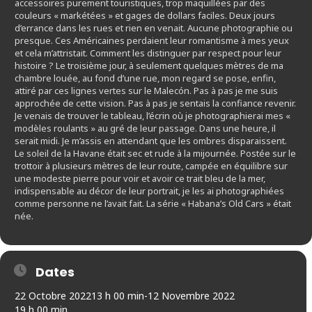
accessoires purement touristiques, trop maquillées par des
couleurs « markétées » et gages de dollars faciles. Deux jours
d’errance dans les rues et rien en venait. Aucune photographie ou
presque. Ces Américaines perdaient leur romantisme à mes yeux
et cela m’attristait. Comment les distinguer par respect pour leur
histoire ? Le troisième jour, à seulement quelques mètres de ma
chambre louée, au fond d’une rue, mon regard se pose, enfin,
attiré par ces lignes vertes sur le Malecón. Pas à pas je me suis
approchée de cette vision. Pas à pas je sentais la confiance revenir.
Je venais de trouver le tableau, l’écrin où je photographierai mes «
modèles roulants » au gré de leur passage. Dans une heure, il
serait midi. Je m’assis en attendant que les ombres disparaissent.
Le soleil de la Havane était sec et rude à la mijournée. Postée sur le
trottoir à plusieurs mètres de leur route, campée en équilibre sur
une modeste pierre pour voir et avoir ce trait bleu de la mer,
indispensable au décor de leur portrait, je les ai photographiées
comme personne ne l’avait fait. La série « Habana’s Old Cars » était
née.
Dates
22 Octobre 2022
13 h 00 min
-
12 Novembre 2022
19 h 00 min