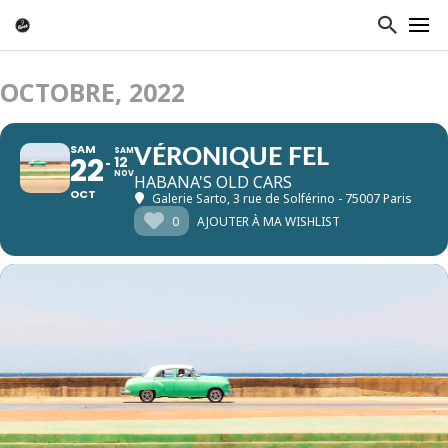
OCTOBRE, 2022
SAM
SAM
VÉRONIQUE FEL
22
12
NOV
HABANA'S OLD CARS
OCT
Galerie Sarto
, 3 rue de Solférino - 75007 Paris
0
AJOUTER À MA WISHLIST