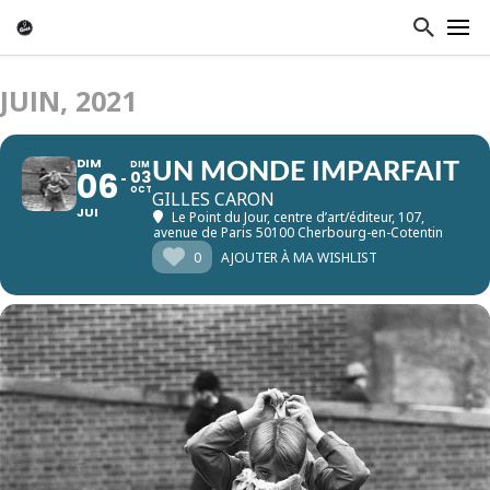
JUIN, 2021
DIM
DIM
UN MONDE IMPARFAIT
06
03
OCT
GILLES CARON
JUI
Le Point du Jour, centre d’art/éditeur
, 107,
avenue de Paris 50100 Cherbourg-en-Cotentin
0
AJOUTER À MA WISHLIST