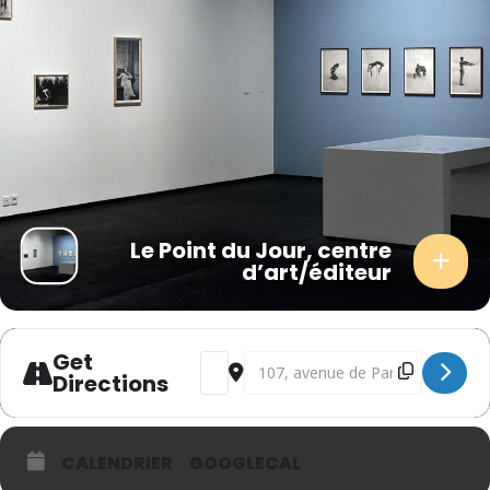
Le Point du Jour, centre
d’art/éditeur
Get
Address - Un monde imparfait [8cGZ3se
Destination Address - Un monde i
Directions
CALENDRIER
GOOGLECAL