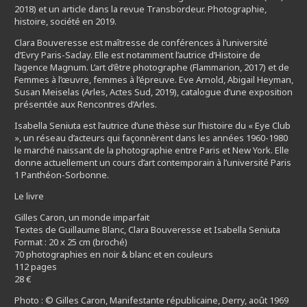
2018) et un article dans la revue Transbordeur. Photographie,
histoire, société en 2019.
Clara Bouveresse est maîtresse de conférences à l’université
d’Evry Paris-Saclay. Elle est notamment l’autrice d’Histoire de
l’agence Magnum. L’art d’être photographe (Flammarion, 2017) et de
Femmes à l’œuvre, femmes à l’épreuve. Eve Arnold, Abigail Heyman,
Susan Meiselas (Arles, Actes Sud, 2019), catalogue d’une exposition
présentée aux Rencontres d’Arles.
Isabella Seniuta est l’autrice d’une thèse sur l’histoire du « Eye Club
», un réseau d’acteurs qui façonnèrent dans les années 1960-1980
le marché naissant de la photographie entre Paris et New York. Elle
donne actuellement un cours d’art contemporain à l’université Paris
1 Panthéon-Sorbonne.
Le livre
Gilles Caron, un monde imparfait
Textes de Guillaume Blanc, Clara Bouveresse et Isabella Seniuta
Format : 20 x 25 cm (broché)
70 photographies en noir & blanc et en couleurs
112 pages
28 €
Photo : © Gilles Caron, Manifestante républicaine, Derry, août 1969