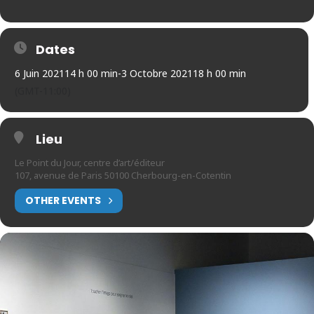
Dates
6 Juin 2021
14 h 00 min
-
3 Octobre 2021
18 h 00 min
(GMT-11:00)
Lieu
Le Point du Jour, centre d’art/éditeur
107, avenue de Paris 50100 Cherbourg-en-Cotentin
OTHER EVENTS