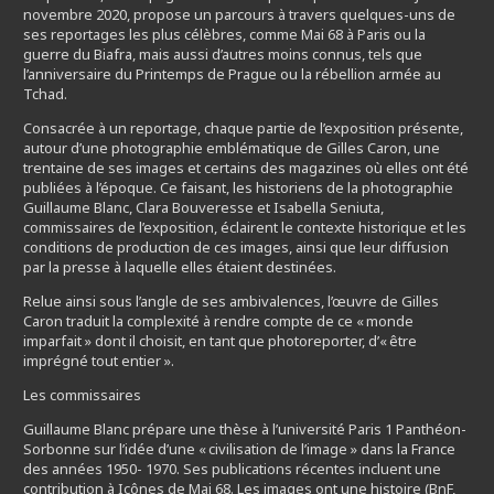
novembre 2020, propose un parcours à travers quelques-uns de
ses reportages les plus célèbres, comme Mai 68 à Paris ou la
guerre du Biafra, mais aussi d’autres moins connus, tels que
l’anniversaire du Printemps de Prague ou la rébellion armée au
Tchad.
Consacrée à un reportage, chaque partie de l’exposition présente,
autour d’une photographie emblématique de Gilles Caron, une
trentaine de ses images et certains des magazines où elles ont été
publiées à l’époque. Ce faisant, les historiens de la photographie
Guillaume Blanc, Clara Bouveresse et Isabella Seniuta,
commissaires de l’exposition, éclairent le contexte historique et les
conditions de production de ces images, ainsi que leur diffusion
par la presse à laquelle elles étaient destinées.
Relue ainsi sous l’angle de ses ambivalences, l’œuvre de Gilles
Caron traduit la complexité à rendre compte de ce « monde
imparfait » dont il choisit, en tant que photoreporter, d’« être
imprégné tout entier ».
Les commissaires
Guillaume Blanc prépare une thèse à l’université Paris 1 Panthéon-
Sorbonne sur l’idée d’une « civilisation de l’image » dans la France
des années 1950- 1970. Ses publications récentes incluent une
contribution à Icônes de Mai 68. Les images ont une histoire (BnF,