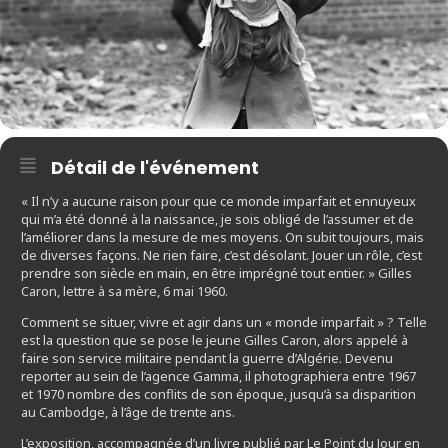
Détail de l'événement
« Il n’y a aucune raison pour que ce monde imparfait et ennuyeux
qui m’a été donné à la naissance, je sois obligé de l’assumer et de
l’améliorer dans la mesure de mes moyens. On subit toujours, mais
de diverses façons. Ne rien faire, c’est désolant. Jouer un rôle, c’est
prendre son siècle en main, en être imprégné tout entier. » Gilles
Caron, lettre à sa mère, 6 mai 1960.
Comment se situer, vivre et agir dans un « monde imparfait » ? Telle
est la question que se pose le jeune Gilles Caron, alors appelé à
faire son service militaire pendant la guerre d’Algérie. Devenu
reporter au sein de l’agence Gamma, il photographiera entre 1967
et 1970 nombre des conflits de son époque, jusqu’à sa disparition
au Cambodge, à l’âge de trente ans.
L’exposition, accompagnée d’un livre publié par Le Point du Jour en