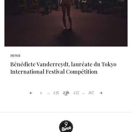
NEWS
Bénédicte Vanderreydt, lauréate du Tokyo
International Festival Compétition
Posts
1
...
235
236
237
...
257
navigation