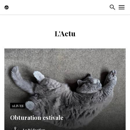
L'Actu
9LIVES
Obturation estivale