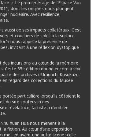
rface. » Le premier étage de l’Espace Van
2011, dont les origines nous plongent
ger nucléaire. Avec résilience,
aise.
 aussi de ses impacts collatéraux. C’est
rs et couchers de soleil à la surface
loc’h nous rappelle la présence de
lpes, invitant à une réflexion dystopique
t des incursions au cœur de la mémoire
res. Cette 55e édition donne encore à voir
artir des archives d’Uraguchi Kusukazu,
e en regard des collections du Musée
.
 portée particulière lorsqu’ils côtoient le
res du site souterrain des
ite révélatrice, l’artiste a d’emblée
té.
 et Nhu Xuan Hua nous mènent à la
t la fiction. Au cœur d’une exposition
m met en avant une autre scène : celle