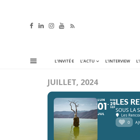
L’INVITÉ·E
L’ACTU
L’INTERVIEW
L
JUILLET, 2024
LUN
DIM
LES R
01
29
SEP
SOUS LA 
JUL
Les Rencon
0
AJ