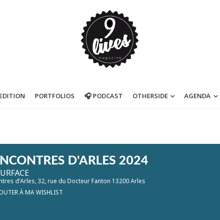
’EDITION
PORTFOLIOS
🎧 PODCAST
OTHERSIDE
AGENDA
ENCONTRES D'ARLES 2024
SURFACE
tres d'Arles
, 32, rue du Docteur Fanton 13200 Arles
OUTER À MA WISHLIST