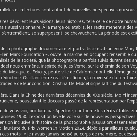
rallèles et relectures sont autant de nouvelles perspectives qui sous
es dévoilent leurs visions, leurs histoires, telle celle de notre human
 mais aussi visionnaire. À la marge ou établis, les récits mènent à de
ils s’entremêlent, se superposent, se chevauchent. La période est exc
 de la photographe documentaire et portraitiste étatsunienne Mary 
Ellen Mark Foundation –, ouvre la marche en occupant l’ensemble du
lisés de la société, que la photographe a parfois suivis durant des a
ddel nous emmène, inspirée de Jules Verne, sur le chemin de son Voyage
ud du Mexique et Felicity, petite ville de Californie dont elle témoign
réductrice. Oscillant entre réalité et fiction, la traversée du territo
 tragédie de leur condition. Cristina De Middel signe l’affiche du festi
ère. Dans la Chine des dernières décennies du XXe siècle, Mo Yi inc
tidienne, bousculant le discours passé de la représentation par l’expé
oie de vous voir, produite par Aperture, contourne les récits établis e
nnées 1950. L’exposition lève le voile sur de nouvelles perspectives 
nsion inclusive à l’histoire de la photographie jusqu’alors essentie
ko, lauréate du Prix Women In Motion 2024, déploie par ailleurs que
n ces mots : « Je n’avais jamais pensé au corps de ma mère, et désorma