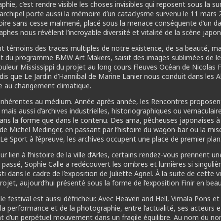
ie, c’est rendre visible les choses invisibles qui reposent sous la su
l’archipel porte aussi la mémoire d’un cataclysme survenu le 11 mars 
itoire sans cesse malmené, placé sous la menace conséquente d’un dan
aphes nous révèlent l’incroyable diversité et vitalité de la scène japon
témoins des traces multiples de notre existence, de sa beauté, mais
at du programme BMW Art Makers, saisit des images sublimées de leve
uleur Mississippi du projet au long cours Fleuves Océan de Nicolas F
andis que Le Jardin d’Hannibal de Marine Lanier nous conduit dans les A
oie au changement climatique.
inhérentes au médium. Année après année, les Rencontres proposen
, mais aussi d’archives industrielles, historiographiques ou vernaculai
ns la forme que dans le contenu. Des ama, pêcheuses japonaises à p
e Michel Medinger, en passant par l’histoire du wagon-bar ou la mis
e Sport à l’épreuve, les archives occupent une place de premier plan
 lien à l’histoire de la ville d’Arles, certains rendez-vous prennent une
n passé, Sophie Calle a redécouvert les ombres et lumières si singuliè
dans le cadre de l’exposition de Juliette Agnel. À la suite de cette vis
rojet, aujourd’hui présenté sous la forme de l’exposition Finir en beau
 le festival est aussi défricheur. Avec Heaven and Hell, Vimala Pons
 la performance et de la photographie, entre l’actualité, ses acteurs e
nt d’un perpétuel mouvement dans un fragile équilibre. Au nom du no