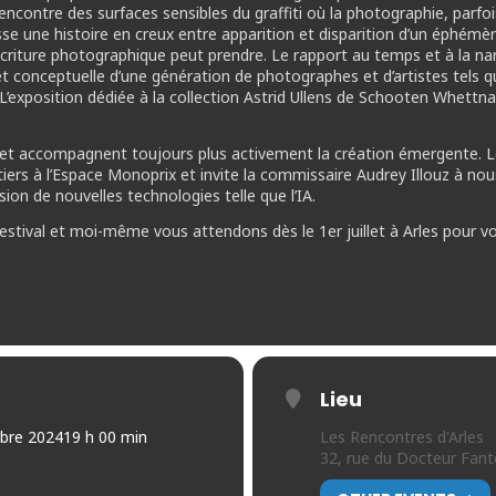
encontre des surfaces sensibles du graffiti où la photographie, parfois
se une histoire en creux entre apparition et disparition d’un éphémèr
riture photographique peut prendre. Le rapport au temps et à la nar
 et conceptuelle d’une génération de photographes et d’artistes tels 
exposition dédiée à la collection Astrid Ullens de Schooten Whettnal
 et accompagnent toujours plus activement la création émergente. 
ers à l’Espace Monoprix et invite la commissaire Audrey Illouz à nou
ion de nouvelles technologies telle que l’IA.
 festival et moi-même vous attendons dès le 1er juillet à Arles pour v
Lieu
bre 2024
19 h 00 min
Les Rencontres d'Arles
32, rue du Docteur Fant