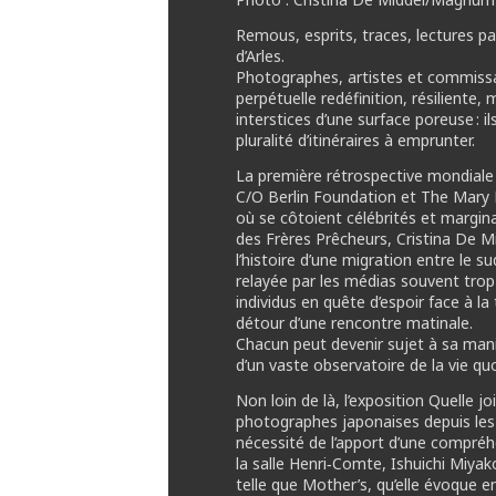
Remous, esprits, traces, lectures pa
d’Arles.
Photographes, artistes et commissair
perpétuelle redéfinition, résiliente,
interstices d’une surface poreuse : 
pluralité d’itinéraires à emprunter.
La première rétrospective mondiale
C/O Berlin Foundation et The Mary 
où se côtoient célébrités et margina
des Frères Prêcheurs, Cristina De Mi
l’histoire d’une migration entre le s
relayée par les médias souvent trop 
individus en quête d’espoir face à la
détour d’une rencontre matinale.
Chacun peut devenir sujet à sa mani
d’un vaste observatoire de la vie quo
Non loin de là, l’exposition Quelle j
photographes japonaises depuis les a
nécessité de l’apport d’une compréhe
la salle Henri‑Comte, Ishuichi Miya
telle que Mother’s, qu’elle évoque e