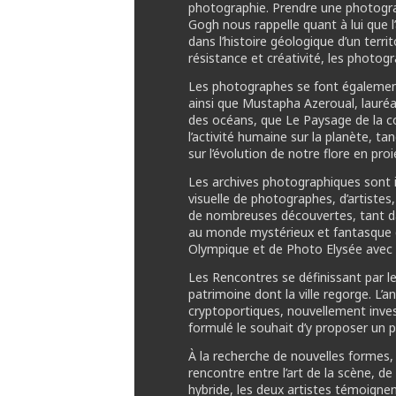
photographie. Prendre une photograph
Gogh nous rappelle quant à lui que 
dans l’histoire géologique d’un terr
résistance et créativité, les photogr
Les photographes se font également 
ainsi que Mustapha Azeroual, lauré
des océans, que Le Paysage de la co
l’activité humaine sur la planète, t
sur l’évolution de notre flore en pr
Les archives photographiques sont 
visuelle de photographes, d’artistes
de nombreuses découvertes, tant da
au monde mystérieux et fantasque d
Olympique et de Photo Elysée avec L
Les Rencontres se définissant par leur
patrimoine dont la ville regorge. L’a
cryptoportiques, nouvellement investi 
formulé le souhait d’y proposer un p
À la recherche de nouvelles formes,
rencontre entre l’art de la scène, de
hybride, les deux artistes témoigne