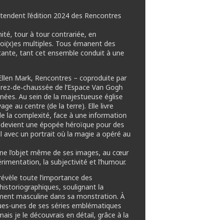
-tendent l’édition 2024 des Rencontres
ité, tour à tour contrariée, en
s voi(x)es multiples. Tous émanent des
itante, tant cet ensemble conduit à une
Ellen Mark, Rencontres – coproduite par
 rez‑de‑chaussée de l’Espace Van Gogh
nnées. Au sein de la majestueuse église
 au centre (de la terre). Elle livre
e de la complexité, face à une information
ire devient une épopée héroïque pour des
val avec un portrait où la magie a opéré au
arne l’objet même de ses images, au cœur
rimentation, la subjectivité et l’humour.
t révèle toute l’importance des
historiographiques, soulignant la
llement masculine dans sa monstration. À
lques-unes de ses séries emblématiques
is je le découvrais en détail, grâce à la