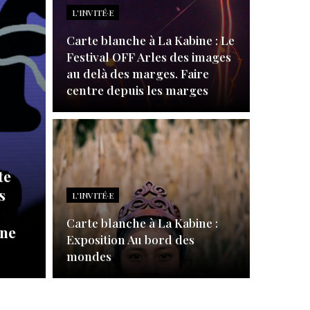
L'INVITÉ·E
Carte blanche à La Kabine : Le
Festival OFF Arles des images
au delà des marges. Faire
centre depuis les marges
te
s
L'INVITÉ·E
Carte blanche à La Kabine :
ine
Exposition Au bord des
mondes