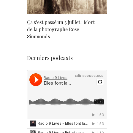
rd
Ça s’est passé un 3 juillet : Mort
Né un 2 juil
de la photographe Rose
Simmonds
Derniers podcasts