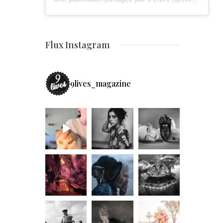
Flux Instagram
9lives_magazine