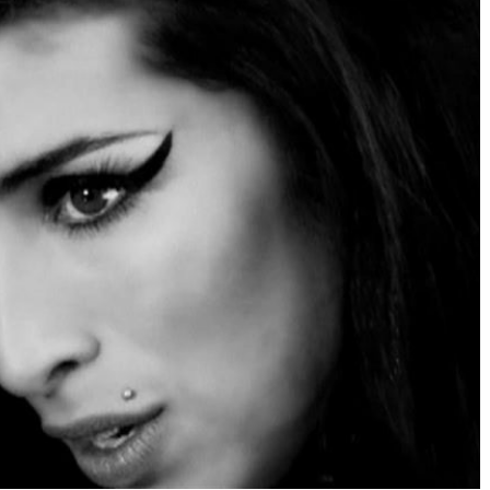
Né un 2 juillet : André Kertész
Né un 1er juillet : Léona
Misonne