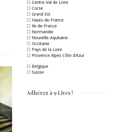
☐
Centre-Val de Loire
☐
Corse
☐
Grand Est
☐
Hauts-de-France
☐
Ile-de-France
☐
Normandie
☐
Nouvelle-Aquitaine
☐
Occitanie
☐
Pays de la Loire
☐
Provence Alpes Côte d’Azur
☐
Belgique
☐
Suisse
Adhérez à 9 Lives !