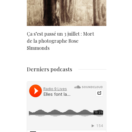
rd
Ça s’est passé un 3 juillet : Mort
Né un 2 juil
de la photographe Rose
Simmonds
Derniers podcasts