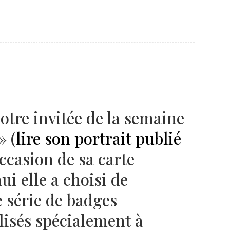
Né un 2 juillet : André Kertész
Né un 1er juillet : Léona
Misonne
otre invitée de la semaine
» (
lire son portrait publié
’occasion de sa carte
ui elle a choisi de
 série de badges
lisés spécialement à