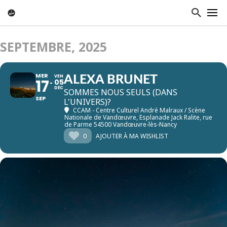
SEPTEMBRE, 2025
MER
VEN
ALEXA BRUNET
17
05
DÉC
SOMMES NOUS SEULS (DANS
SEP
L'UNIVERS)?
CCAM - Centre Culturel André Malraux / Scène
Nationale de Vandœuvre
, Esplanade Jack Ralite, rue
de Parme 54500 Vandœuvre-lès-Nancy
0
AJOUTER À MA WISHLIST