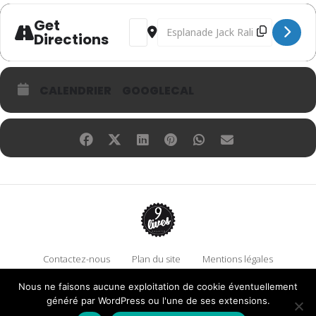
Get
Address - Alexa Brunet [uqz7rQ3TI]
Destination Address - Alexa Brune
Directions
CALENDRIER
GOOGLECAL
Contactez-nous
Plan du site
Mentions légales
Politique de confidentialité
Adhérez à 9 Lives
Nous ne faisons aucune exploitation de cookie éventuellement
Faire un don !
généré par WordPress ou l'une de ses extensions.