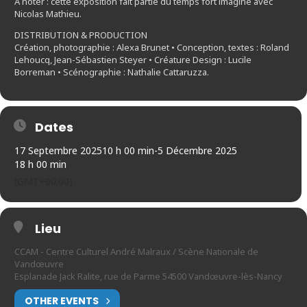
À noter : cette exposition fait partie du temps fort imaginé avec
Nicolas Mathieu.
DISTRIBUTION & PRODUCTION
Création, photographie : Alexa Brunet • Conception, textes : Roland
Lehoucq, Jean-Sébastien Steyer • Créature Design : Lucile
Borreman • Scénographie : Nathalie Cattaruzza.
Dates
17 Septembre 2025
10 h 00 min
-
5 Décembre 2025
18 h 00 min
(GMT+00:00)
Lieu
CCAM - Centre Culturel André Malraux / Scène Nationale de
Vandœuvre
Esplanade Jack Ralite, rue de Parme 54500 Vandœuvre-lès-Nancy
OTHER EVENTS