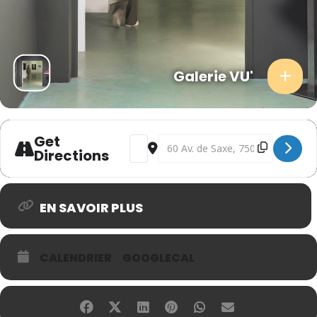
Galerie VU'
Get
Address - De l'Ukraine : Ceci est la Gue
Destination Address - De l'Ukrain
Directions
EN SAVOIR PLUS
CALENDRIER
GOOGLECAL