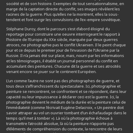
société et de son histoire. Exemptes de tout sensationnalisme, en
marge de la captation directe du conflit, ses images révèlent les
racines de la guerre. Plus qu’elles ne la montrent, elles la sous-
tendent et font surgir les convulsions de l’ex-empire soviétique.
Stéphane Duroy, dont le parcours s’est d’abord éloigné du
reportage pour construire une oeuvre interrogeant le rapport à
l’histoire de l’Europe du XXe siècle, marquée par deux guerres
atroces, ne photographie pas le conflit Ukrainien. Il le peint chaque
jour et ce depuis le premier jour de l’invasion de l’Ukraine par la
Russie. Il n’a jamais été sur place, mais, nourri par les informations
et les témoignages, il établit un journal personnel du conflit en
accumulant des peintures. Chacune dit la guerre et ses atrocités
venant encore se jouer sur le continent Européen.
L’un comme l’autre ne sont pas des photographes de guerre, et
tous deux s’affranchissent du spectaculaire. Ici, photographie et
peinture se rencontrent, se confrontent et se répondent, dans leur
capacité ou leur impuissance à déclarer ceci est la guerre. Ici, la
photographie devient le médium de la durée et la peinture celui de
l’immédiateté (comme l’écrivait Eugène Delacroix, « Un peintre doit
savoir attraper au vol un ouvrier tombant d’un échafaudage dans le
temps qu’il met à tomber »). Là où la photographie échoue à
transmettre l’atrocité absolue, là où la peinture n’apporte pas
d’éléments de compréhension du contexte, la rencontre de leurs