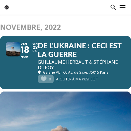
NOVEMBRE, 2022
VEN
VEN
DE L'UKRAINE : CECI EST
18
23
DÉC
LA GUERRE
NOV
GUILLAUME HERBAUT & STÉPHANE
DUROY
Galerie VU'
, 60 Av. de Saxe, 75015 Paris
0
AJOUTER À MA WISHLIST