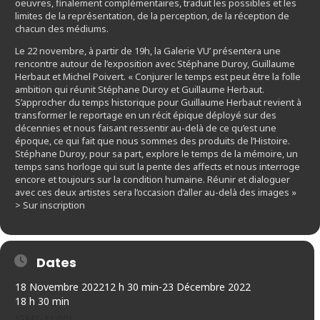
oeuvres, finalement complémentaires, traduit les possibles et les
limites de la représentation, de la perception, de la réception de
chacun des médiums.
Le 22 novembre, à partir de 19h, la Galerie VU’ présentera une
rencontre autour de l’exposition avec Stéphane Duroy, Guillaume
Herbaut et Michel Poivert. « Conjurer le temps est peut être la folle
ambition qui réunit Stéphane Duroy et Guillaume Herbaut.
S’approcher du temps historique pour Guillaume Herbaut revient à
transformer le reportage en un récit épique déployé sur des
décennies et nous faisant ressentir au-delà de ce qu’est une
époque, ce qui fait que nous sommes des produits de l’Histoire.
Stéphane Duroy, pour sa part, explore le temps de la mémoire, un
temps sans horloge qui suit la pente des affects et nous interroge
encore et toujours sur la condition humaine. Réunir et dialoguer
avec ces deux artistes sera l’occasion d’aller au-delà des images »
> Sur inscription
Dates
18 Novembre 2022
12 h 30 min
-
23 Décembre 2022
18 h 30 min
(GMT-11:00)