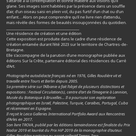
s’attarde à la contemplation et donne matière aux visions qu’il
glane. Ses images sont habitées par la présence dans un souffle
d’air, d’un oiseau saisi en plein vol, du pas furtif d’un chat ou d’un
enfant… Alors on peut comprendre qu’il ne livre rien d’attendu,
mais révèle des formes de beautés insoupçonnées du quotidien.
________________________________________
Une résidence de création et une édition
Cette exposition est produite dans le cadre d’une résidence de
création entamée durant l’été 2023 sur le territoire de Chartres-de-
Bretagne.
Elle s’accompagne de la parution d’une monographie publiée aux
éditions Sur la Crête, partenaire éditorial des résidences du Carré
d’Art.
Photographe autodidacte français né en 1976, Gilles Roudière vit et
travaille entre Tours et Berlin depuis 2005.
Sa première série sur l’Albanie a fait l’objet de plusieurs distinctions et
expositions : Festival Circulation(s), centre d’art de l’Imagerie à Lannion,
Musée du Botanique à Bruxelles… Il a poursuivi son exploration
photographique en Israël, Palestine, Turquie, Caraïbes, Portugal, Cuba
et récemment en Espagne.
Il reçoit le Leica Galleries International Portfolio Award aux Rencontres
d’Arles en 2017.
Son livre TROVA, publié par les éditions lamaindonne est finaliste du Prix
Nadar 2019 et lauréat du Prix HiP 2019 de la monographie d’auteur.
Gilles Roudière participe au projet collectif Temps Zero.