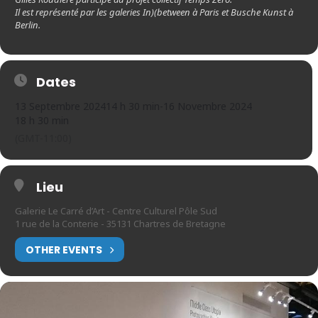
Il est représenté par les galeries In)(between à Paris et Busche Kunst à
Berlin.
Dates
13 Septembre 2024
14 h 30 min
-
16 Novembre 2024
18 h 30 min
(GMT-11:00)
Lieu
Galerie Le Carré d’Art - Centre Culturel Pôle Sud
1 rue de la Conterie - 35131 Chartres de Bretagne
OTHER EVENTS