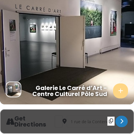
Galerie Le Carré d’Art -
Centre Culturel Pôle Sud
Get
Address - Gilles Roudière [LFfGIT7xZ]
Destination Address - Gilles Rou
Directions