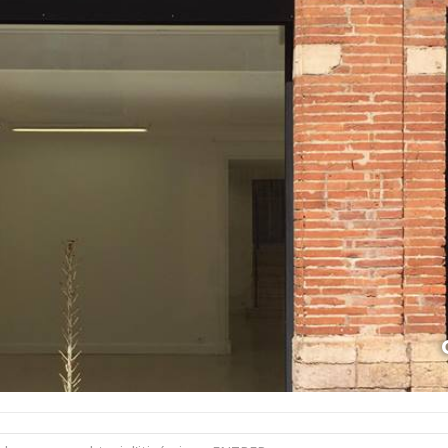
venture avec le Brai ! [IszJdpFPv]