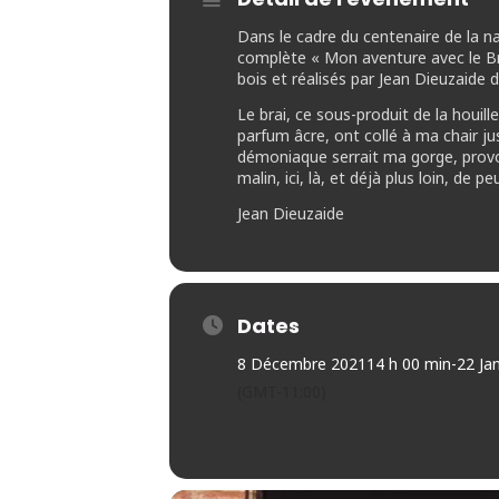
Dans le cadre du centenaire de la n
complète « Mon aventure avec le Bra
bois et réalisés par Jean Dieuzaide 
Le brai, ce sous-produit de la houill
parfum âcre, ont collé à ma chair j
démoniaque serrait ma gorge, provoq
malin, ici, là, et déjà plus loin, de p
Jean Dieuzaide
Dates
8 Décembre 2021
14 h 00 min
-
22 Ja
(GMT-11:00)