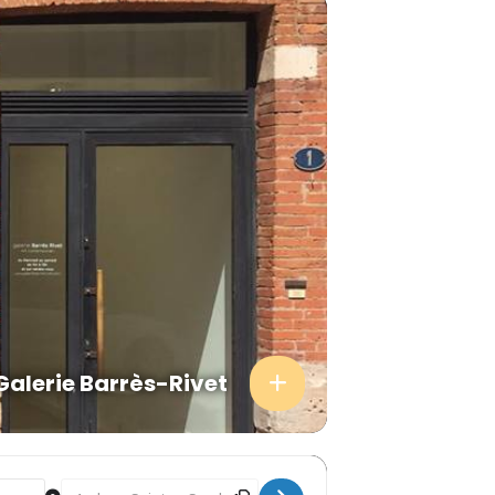
Galerie Barrès-Rivet
Destination Address - Mon aventure avec le Brai ! [yfgsuZ