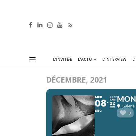
L’INVITÉ·E
L’ACTU
L’INTERVIEW
L
DÉCEMBRE, 2021
MER
2022
MON 
08
SAM
22
Galerie
JAN
DÉC
0