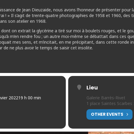
aissance de Jean Dieuzaide, nous avons l’honneur de présenter pour la
i ! » Il s’agit de trente-quatre photographies de 1958 et 1960, des 
dans son atelier en 1968.
e dont on extrait la glycérine a tiré sur moi à boulets rouges, et le gou
usqu’à m’en rendre fou ; un autre moi-même se débattait dans ces que
uait mes sens, et m’incitait, en me précipitant, dans cette ronde inf
eur de ne plus avoir le temps de saisir cet insolite.
Lieu
nvier 2022
19 h 00 min
Galerie Barrès-Rivet
1 place Saintes Scarbes
OTHER EVENTS