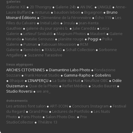
galeries
Galerie XII
●
20 Thorigny
●
Galerie 24b
●
AN INC.
●
L’ANGLE
●
Anne-
Laure Buffard
●
Arcturus
●
baudoin lebon
●
Bigaignon
● Bruno
Moinard Éditions ●
Clémentine de la Féronnière
●
Écho 119
●
Les
Filles du Calvaire
●
Initial Labo
●
Insula
●
Jean-Kenta
Gauthier
●
galerie du jour agnès b.
●
Julie Caredda
●
Leica
Galerie
●
LeNeuf Sinibaldi
●
Magnum Photos
●
Maubert
●
Galerie
Miranda
●
Natalie Seroussi
●
planète rouge
● Poggi ●
Polka
Galerie
●
Putman
●
Rabouan Moussion
●
RCM
Galerie
●
Remèdes
●
RX&SLAG
●
Schall Collection
●
Sorbonne
Artgallery
●
Suzanne Tarasiève
lieux atypiques
ARCHES CITOYENNES ● Diamantino Labo Photo ●
Fondazione
Sozzani
●
Frank Horvat Studio
● Gamma-Rapho ● Gobelins
●
Ithaque
● L’INAPERÇU ●
La Suite du Huit
●
Neuflize OBC
● Odile
Ouizeman ●
Quai de la Photo
●
Reflet Médicis
●
Studio Bauret
●
Studio Roversi ●
we are_
événements
Les artistes font salon
●
ART-ICON
●
Concours Instagram
●
Festival
du Regard
●
Grand Prix
●
Lectures de Portfolio
●
Les Nuits
Photo
●
Paris Photo
●
Salon Photo Doc.
●
Prix
StudioCollector
●
Théâtre 13