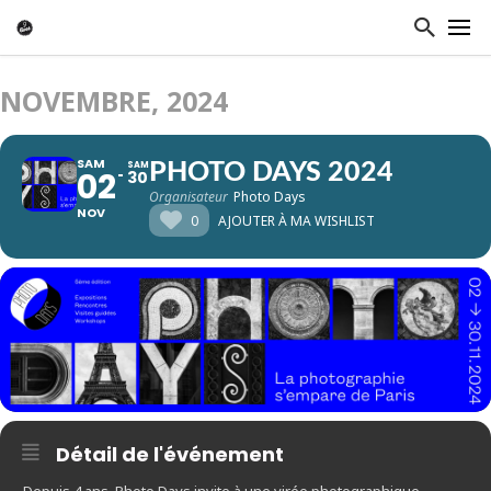
NOVEMBRE, 2024
SAM
SAM
PHOTO DAYS 2024
02
30
Organisateur
Photo Days
NOV
0
AJOUTER À MA WISHLIST
Détail de l'événement
Depuis 4 ans, Photo Days invite à une virée photographique