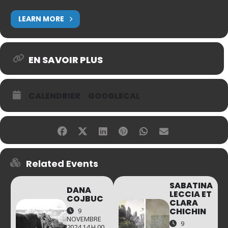
LEARN MORE
EN SAVOIR PLUS
CALENDRIER
GOOGLECAL
Related Events
SABATINA
DANA
LECCIA ET
COJBUC
CLARA
CHICHIN
9
NOVEMBRE
9
2024 14 H 00