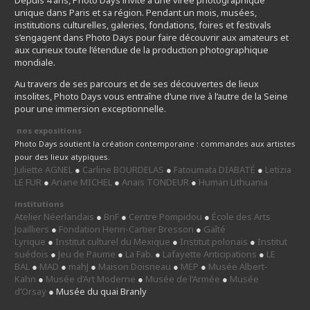
unique dans Paris et sa région. Pendant un mois, musées,
institutions culturelles, galeries, fondations, foires et festivals
s’engagent dans Photo Days pour faire découvrir aux amateurs et
aux curieux toute l’étendue de la production photographique
mondiale.
Au travers de ses parcours et de ses découvertes de lieux
insolites, Photo Days vous entraîne d’une rive à l’autre de la Seine
pour une immersion exceptionnelle.
nos expositions
Photo Days soutient la création contemporaine : commandes aux artistes
pour des lieux atypiques.
Juliette AGNEL
●
Carline BOURDELAS
●
Fatoumata DIABATÉ
●
Letizia
LE FUR
●
Ariane MICHEL
●
Anaïs TONDEUR
●
Human Lithuania
institutions
Atelier Néerlandais
●
BnF
●
Centre Pompidou
●
École des Arts
Joailliers
●
Fondation Henri-Cartier Bresson
●
Gaîté
Lyrique
●
Institut culturel du Mexique
●
Institut polonais
●
Institut
suédois
●
Jeu de Paume
●
La Fab.
●
Lafayette Anticipations
●
LE
BAL
●
MAD
●
mahJ
●
Maison Doisneau
●
MEP
●
Musée Albert-
Kahn
●
Musée d’Art Moderne
●
Musée de l’Armée
●
Musée
d’Orsay
● Musée du quai Branly