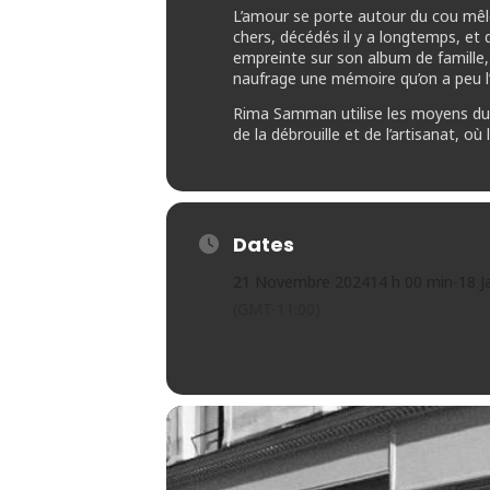
L’amour se porte autour du cou mêl
chers, décédés il y a longtemps, et d
empreinte sur son album de famille,
naufrage une mémoire qu’on a peu l’
​Rima Samman utilise les moyens du b
de la débrouille et de l’artisanat, o
Dates
21 Novembre 2024
14 h 00 min
-
18 J
(GMT-11:00)