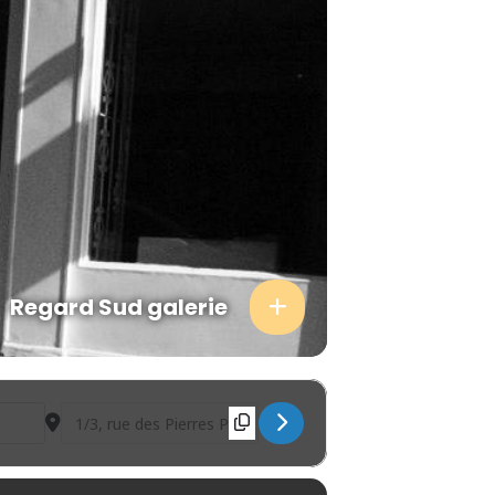
Regard Sud galerie
Destination Address - Rima Samman [ZbpSIk3AL]