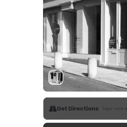
Address - Rim
Get Directions