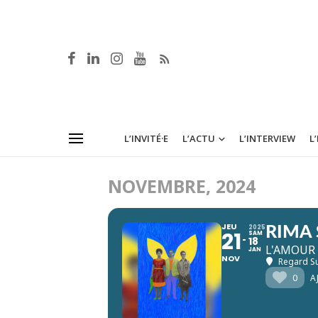
L’INVITÉ·E
L’ACTU
L’INTERVIEW
L
NOVEMBRE, 2024
JEU
2025
RIMA
21
SAM
18
L'AMOUR
JAN
NOV
Regard Su
0
A