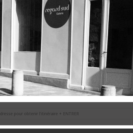
a Samman [JT6qTp4eh]