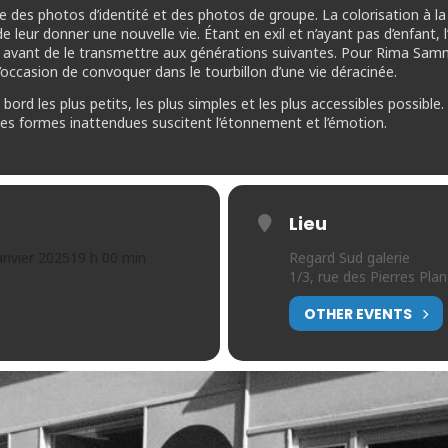
e des photos d’identité et des photos de groupe. La colorisation à 
e leur donner une nouvelle vie. Étant en exil et n’ayant pas d’enfant, l
 avant de le transmettre aux générations suivantes. Pour Rima Samman,
occasion de convoquer dans le tourbillon d’une vie déracinée.
ord les plus petits, les plus simples et les plus accessibles possibl
ù les formes inattendues suscitent l’étonnement et l’émotion.
Lieu
anvier 2025
19 h 00 min
Regard Sud galerie
1/3, rue des Pierres Pl
OTHER EVENTS