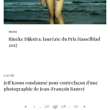
NEWS
Rineke Dijkstra, lauréate du Prix Hasselblad
2017
L'ACTU
Jeff Koons condamné pour contrefaçon d’une
photographie de Jean-François Bauret
Posts
1
...
226
227
228
...
257
navigation