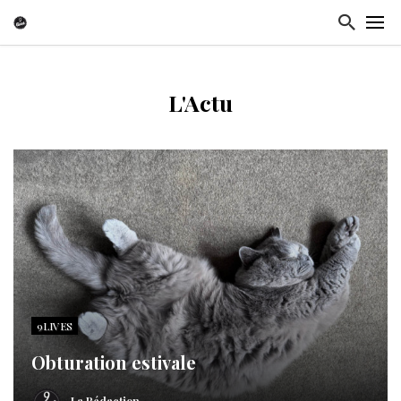
L'Actu
9LIVES
Obturation estivale