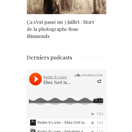
rd
Ça s’est passé un 3 juillet : Mort
Né un 2 juil
de la photographe Rose
Simmonds
Derniers podcasts