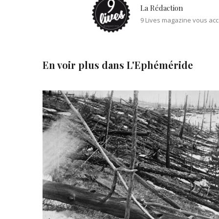
La Rédaction
9 Lives magazine vous acc
En voir plus dans
L'Ephéméride