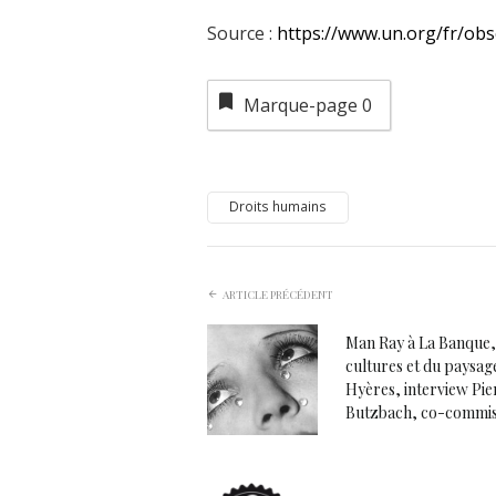
Source :
https://www.un.org/fr/obs
Marque-page
0
Droits humains
ARTICLE PRÉCÉDENT
Man Ray à La Banque,
cultures et du paysag
Hyères, interview Pi
Butzbach, co-commis