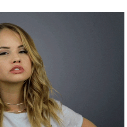
Né un 2 juillet : André Kertész
Né un 1er juillet : Léona
Misonne