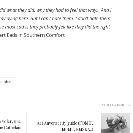
did what they did, why they had to feel that way… And I
my dying here. But I can’t hate them. I don’t hate them.
 most sad is they probably felt like they did the right
bert Eads in Southern Comfort
phobie
ARTICLE SUIVANT
x voler, une
Art Anvers : city guide (FOMU,
ne Cathelain
MoMu, KMSKA..)