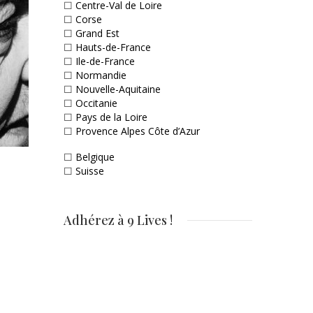
☐
Centre-Val de Loire
☐
Corse
☐
Grand Est
☐
Hauts-de-France
☐
Ile-de-France
☐
Normandie
☐
Nouvelle-Aquitaine
☐
Occitanie
☐
Pays de la Loire
☐
Provence Alpes Côte d’Azur
☐
Belgique
☐
Suisse
Adhérez à 9 Lives !