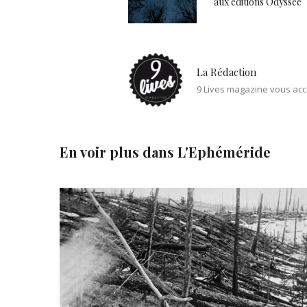
aux éditions Odyssée
La Rédaction
9 Lives magazine vous acc
En voir plus dans
L'Ephéméride