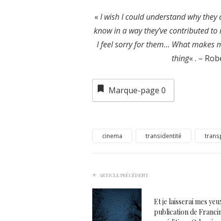
«
I wish I could understand why they 
know in a way they’ve contributed to 
I feel sorry for them… What makes me
thing
« . – Ro
Marque-page
0
cinema
transidentité
trans
ARTICLE PRÉCÉDENT
Et je laisserai mes yeu
publication de Franci