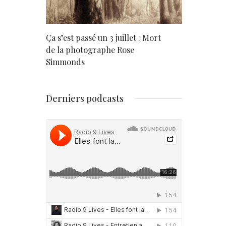
rd
Ça s’est passé un 3 juillet : Mort
Né un 2 juil
de la photographe Rose
Simmonds
Derniers podcasts