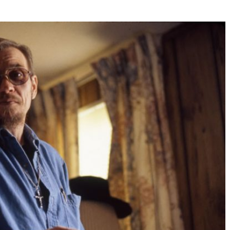
Né un 2 juillet : André Kertész
Né un 1er juillet : Léona
Misonne