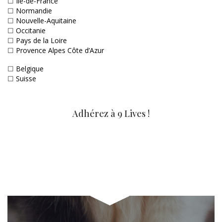
☐
Ile-de-France
☐
Normandie
☐
Nouvelle-Aquitaine
☐
Occitanie
☐
Pays de la Loire
☐
Provence Alpes Côte d’Azur
☐
Belgique
☐
Suisse
Adhérez à 9 Lives !