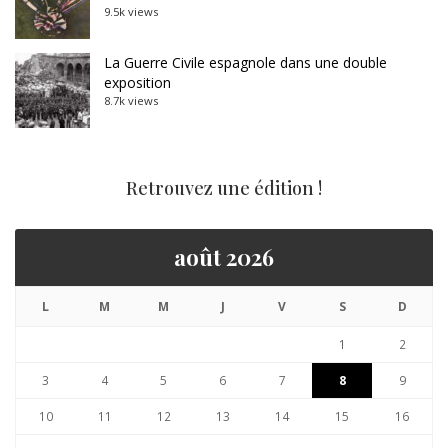
9.5k views
La Guerre Civile espagnole dans une double
exposition
8.7k views
Retrouvez une édition !
août 2026
L
M
M
J
V
S
D
1
2
3
4
5
6
7
8
9
10
11
12
13
14
15
16