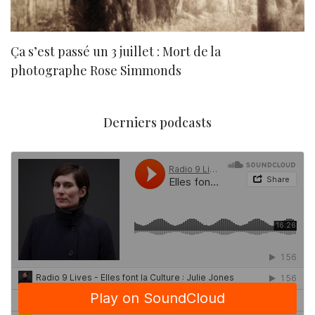
Ça s’est passé un 3 juillet : Mort de la
N
photographe Rose Simmonds
Derniers podcasts