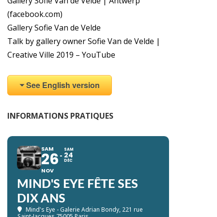
Gallery Sofie Van de Velde | Antwerp
(facebook.com)
Gallery Sofie Van de Velde
Talk by gallery owner Sofie Van de Velde |
Creative Ville 2019 – YouTube
See English version
INFORMATIONS PRATIQUES
SAM
SAM
26
24
DÉC
NOV
MIND'S EYE FÊTE SES
DIX ANS
Mind's Eye - Galerie Adrian Bondy
, 221 rue
Saint-Jacques 75005 Paris