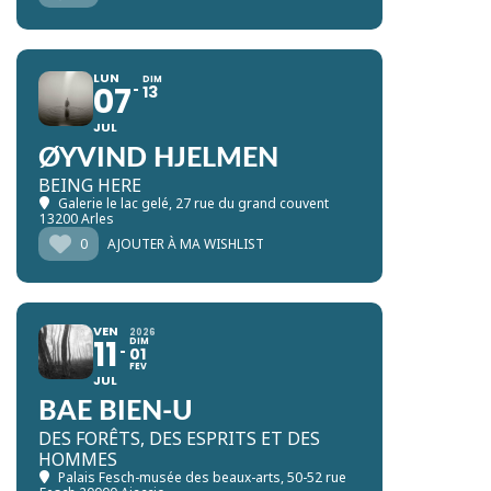
LUN
DIM
07
13
JUL
ØYVIND HJELMEN
BEING HERE
Galerie le lac gelé
, 27 rue du grand couvent
13200 Arles
0
AJOUTER À MA WISHLIST
VEN
2026
11
DIM
01
FEV
JUL
BAE BIEN-U
DES FORÊTS, DES ESPRITS ET DES
HOMMES
Palais Fesch-musée des beaux-arts
, 50-52 rue