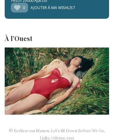
Fesch 20000 Ajaccio
0
AJOUTER À MA WISHLIST
À l’Ouest
© Bertien van Manen, Let’s Sit Down Before We Go,
Ljalja, Odessa, 1991