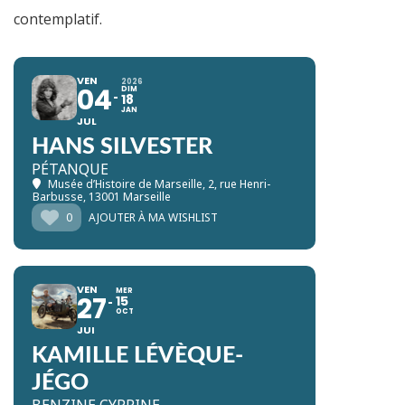
contemplatif.
VEN
2026
04
DIM
18
JAN
JUL
HANS SILVESTER
PÉTANQUE
Musée d’Histoire de Marseille
, 2, rue Henri-
Barbusse, 13001 Marseille
0
AJOUTER À MA WISHLIST
VEN
MER
27
15
OCT
JUI
KAMILLE LÉVÈQUE-
JÉGO