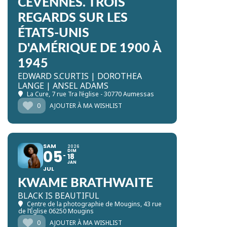
CÉVENNES. TROIS
REGARDS SUR LES
ÉTATS-UNIS
D'AMÉRIQUE DE 1900 À
1945
EDWARD S.CURTIS | DOROTHEA
LANGE | ANSEL ADAMS
La Cure
, 7 rue Tra l’église - 30770 Aumessas
0
AJOUTER À MA WISHLIST
SAM
2026
05
DIM
18
JAN
JUL
KWAME BRATHWAITE
BLACK IS BEAUTIFUL
Centre de la photographie de Mougins
, 43 rue
de l’Église 06250 Mougins
0
AJOUTER À MA WISHLIST