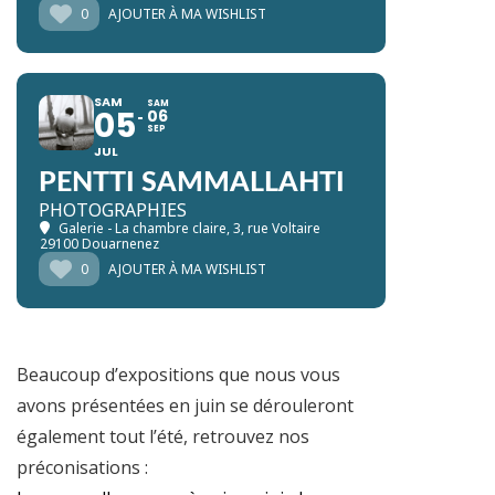
0
AJOUTER À MA WISHLIST
SAM
SAM
05
06
SEP
JUL
PENTTI SAMMALLAHTI
PHOTOGRAPHIES
Galerie - La chambre claire
, 3, rue Voltaire
29100 Douarnenez
0
AJOUTER À MA WISHLIST
Beaucoup d’expositions que nous vous
avons présentées en juin se dérouleront
également tout l’été, retrouvez nos
préconisations :