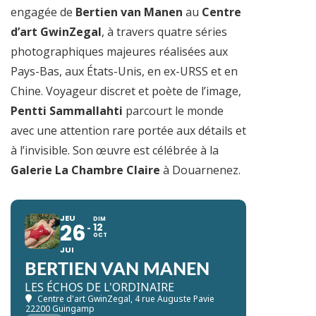
engagée de
Bertien van Manen
au
Centre
d’art GwinZegal
, à travers quatre séries
photographiques majeures réalisées aux
Pays-Bas, aux États-Unis, en ex-URSS et en
Chine. Voyageur discret et poète de l’image,
Pentti Sammallahti
parcourt le monde
avec une attention rare portée aux détails et
à l’invisible. Son œuvre est célébrée à la
Galerie La Chambre Claire
à Douarnenez.
JEU
DIM
26
12
OCT
JUI
BERTIEN VAN MANEN
LES ÉCHOS DE L'ORDINAIRE
Centre d'art GwinZegal
, 4 rue Auguste Pavie
22200 Guingamp