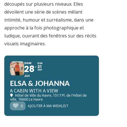
découpés sur plusieurs niveaux. Elles
dévoilent une série de scènes mêlant
intimité, humour et surréalisme, dans une
approche à la fois photographique et
ludique, ouvrant des fenêtres sur des récits
visuels imaginaires.
SAM
DIM
28
21
SEP
JUI
ELSA & JOHANNA
A CABIN WITH A VIEW
Hôtel de Ville du Havre
, 1517 Pl. de l'Hôtel de
ville, 76600 Le Havre
0
AJOUTER À MA WISHLIST