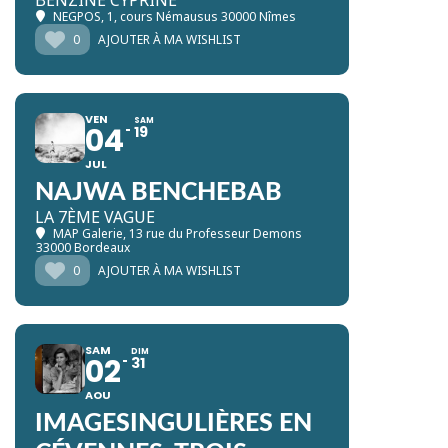
BENZINE CYPRINE
NEGPOS
, 1, cours Némausus 30000 Nîmes
0
AJOUTER À MA WISHLIST
VEN
SAM
04
19
JUL
NAJWA BENCHEBAB
LA 7ÈME VAGUE
MAP Galerie
, 13 rue du Professeur Demons
33000 Bordeaux
0
AJOUTER À MA WISHLIST
SAM
DIM
02
31
AOU
IMAGESINGULIÈRES EN