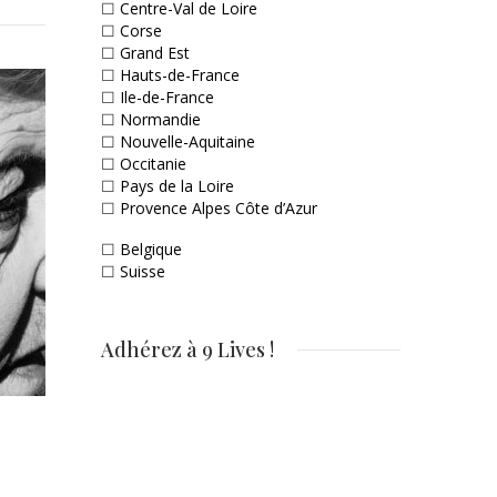
☐
Centre-Val de Loire
☐
Corse
☐
Grand Est
☐
Hauts-de-France
☐
Ile-de-France
☐
Normandie
☐
Nouvelle-Aquitaine
☐
Occitanie
☐
Pays de la Loire
☐
Provence Alpes Côte d’Azur
☐
Belgique
☐
Suisse
Adhérez à 9 Lives !