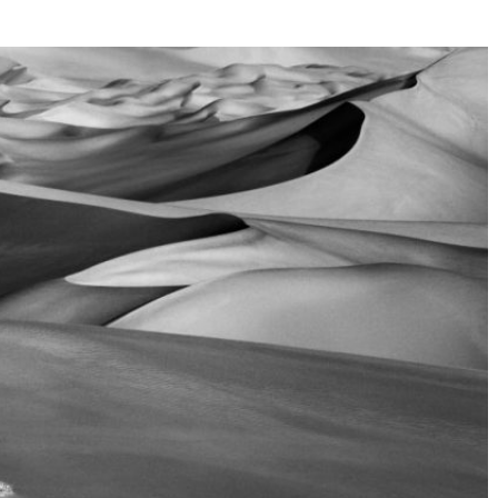
Né un 2 juillet : André Kertész
Né un 1er juillet : Léona
Misonne