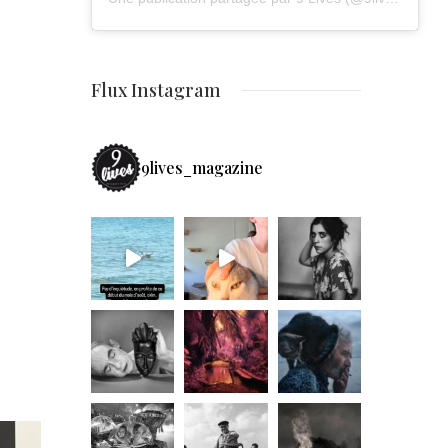
Flux Instagram
9lives_magazine