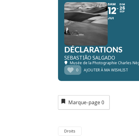
SAM
DIM
12
26
SEP
JUI
DÉCLARATIONS
SEBASTIÃO SALGADO
Musée de la Photographie Charles Nè
0
AJOUTER À MA WISHLIST
Marque-page
0
Droits