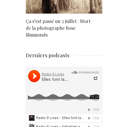
rd
Ça s’est passé un 3 juillet : Mort
Né un 2 juil
de la photographe Rose
Simmonds
Derniers podcasts