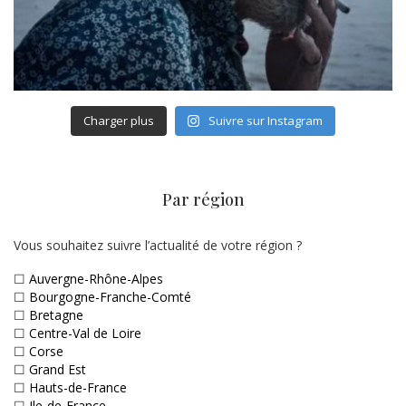
Charger plus
Suivre sur Instagram
Par région
Vous souhaitez suivre l’actualité de votre région ?
☐
Auvergne-Rhône-Alpes
☐
Bourgogne-Franche-Comté
☐
Bretagne
☐
Centre-Val de Loire
☐
Corse
☐
Grand Est
☐
Hauts-de-France
☐
Ile-de-France