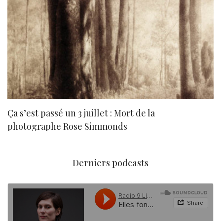
Ça s’est passé un 3 juillet : Mort de la
N
photographe Rose Simmonds
Derniers podcasts