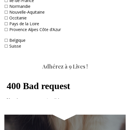
☐
Ile-de-France
☐
Normandie
☐
Nouvelle-Aquitaine
☐
Occitanie
☐
Pays de la Loire
☐
Provence Alpes Côte d’Azur
☐
Belgique
☐
Suisse
Adhérez à 9 Lives !