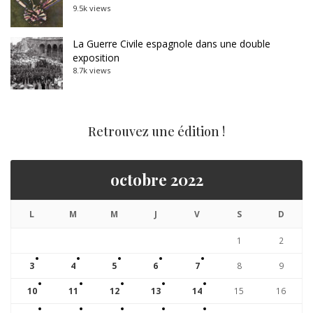
9.5k views
La Guerre Civile espagnole dans une double
exposition
8.7k views
Retrouvez une édition !
octobre 2022
L
M
M
J
V
S
D
1
2
3
4
5
6
7
8
9
10
11
12
13
14
15
16