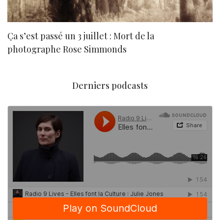
Ça s’est passé un 3 juillet : Mort de la
N
photographe Rose Simmonds
Derniers podcasts