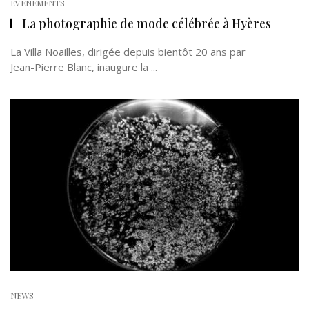
EVÉNEMENTS
La photographie de mode célébrée à Hyères
La Villa Noailles, dirigée depuis bientôt 20 ans par
Jean-Pierre Blanc, inaugure la ...
NEWS