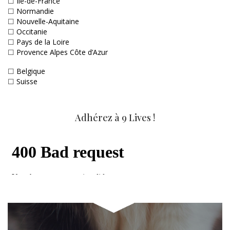
☐
Ile-de-France
☐
Normandie
☐
Nouvelle-Aquitaine
☐
Occitanie
☐
Pays de la Loire
☐
Provence Alpes Côte d’Azur
☐
Belgique
☐
Suisse
Adhérez à 9 Lives !