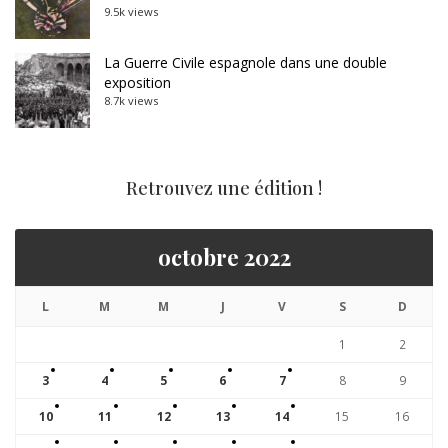
9.5k views
La Guerre Civile espagnole dans une double
exposition
8.7k views
Retrouvez une édition !
octobre 2022
L
M
M
J
V
S
D
1
2
3
4
5
6
7
8
9
10
11
12
13
14
15
16