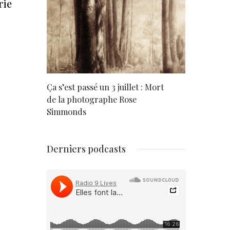
rie
rd
Ça s’est passé un 3 juillet : Mort
Né un 2 juil
de la photographe Rose
Simmonds
Derniers podcasts