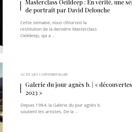
Masterclass Oeildeep : En vérité, une sé
de portrait par David Delouche
Cette semaine, nous clôturons la
restitution de la dernière Masterclass
Oeildeep, qui a ...
Né un 2 juillet : André Kertész
Né un 1er juillet : Léona
Misonne
ACTU ART CONTEMPORAIN
Galerie du jour agnès b. | « découvertes
2023 »
Depuis 1984, la Galerie du Jour agnès b.
soutient les artistes. De la ...