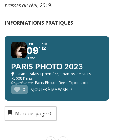
presses du réel, 2019.
INFORMATIONS PRATIQUES
JEU
DIM
09
12
NOV
PARIS PHOTO 2023
Grand Palais Ephémère
, Champs de Mars -
75008 Paris
Organisateur
Paris Photo - Reed Expositions
0
AJOUTER À MA WISHLIST
Marque-page
0