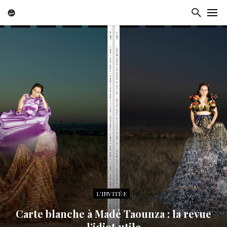
L'INVITÉ·E
Carte blanche à Madé Taounza : la revue
l’idiot utile