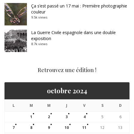
Ça s’est passé un 17 mai : Première photographie
couleur
9.5k views
La Guerre Civile espagnole dans une double
exposition
8.7k views
Retrouvez une édition !
octobre 2024
L
M
M
J
V
S
D
1
2
3
4
5
6
7
8
9
10
11
12
13