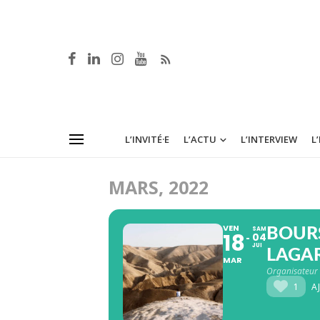
L’INVITÉ·E
L’ACTU
L’INTERVIEW
L
MARS, 2022
VEN
SAM
BOUR
18
04
JUI
LAGA
MAR
Organisateur
1
A