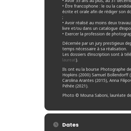
• Avoir 35 ans au plus, au 31 décem
• Être francophone : le ou la candid
écrite et orale afin de rédiger son 
;
• Avoir réalisé au moins deux trava
livre et/ou dans un catalogue d’expo
• Exercer la profession de photogra
Décernée par un jury prestigieux de
temps nécessaire à sa réalisation.
Les dossiers d’inscription sont à tél
laureat
).
Ils ont eu la bourse Photographe de
Hopkins (2000) Samuel Bollendorff (2
Carolina Arantes (2015), Anna Filip
Péhée (2021).
Photo © Mouna Saboni, lauréate de
Dates