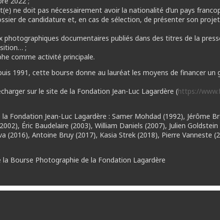
bre 2022 ;
at(e) ne doit pas nécessairement avoir la nationalité d’un pays franc
dossier de candidature et, en cas de sélection, de présenter son proj
ux photographiques documentaires publiés dans des titres de la press
sition… ;
phe comme activité principale.
puis 1991, cette bourse donne au lauréat les moyens de financer un 
écharger sur le site de la Fondation Jean-Luc Lagardère (
https://www.
 la Fondation Jean-Luc Lagardère : Samer Mohdad (1992), Jérôme Bréz
002), Éric Baudelaire (2003), William Daniels (2007), Julien Goldstei
ova (2016), Antoine Bruy (2017), Kasia Strek (2018), Pierre Vanneste
 la Bourse Photographie de la Fondation Lagardère