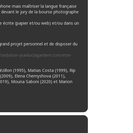
ophone mais maîtriser la langue française
et devant le jury de la bourse photographe
e écrite (papier et/ou web) et/ou dans un
grand projet personnel et de disposer du
fondation-jeanluclagardere.com/etre-
illon (1995), Matias Costa (1999), Rip
n (2009), Elena Chernyshova (2011),
 (2019), Mouna Saboni (2020) et Marion