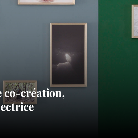
e co-création,
ectrice