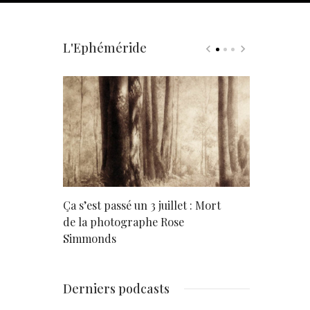
L'Ephéméride
rd
Ça s’est passé un 3 juillet : Mort
Né un 2 juil
de la photographe Rose
Simmonds
Derniers podcasts