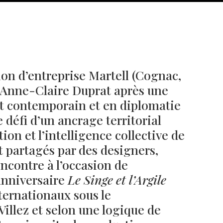
ion d’entreprise Martell (Cognac,
 Anne-Claire Duprat après une
rt contemporain et en diplomatie
e défi d’un ancrage territorial
tion et l’intelligence collective de
et partagés par des designers,
Né un 2 juillet : André Kertész
Né un 1er juillet : Léona
Misonne
encontre à l’occasion de
 anniversaire
Le Singe et l’Argile
nternationaux sous le
illez et selon une logique de