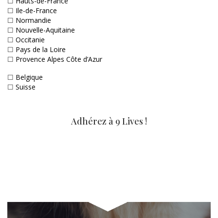
☐
Hauts-de-France
☐
Ile-de-France
☐
Normandie
☐
Nouvelle-Aquitaine
☐
Occitanie
☐
Pays de la Loire
☐
Provence Alpes Côte d’Azur
☐
Belgique
☐
Suisse
Adhérez à 9 Lives !