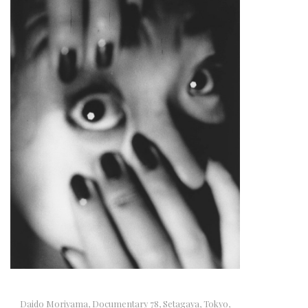
Daido Moriyama, Documentary 78, Setagaya, Tokyo,