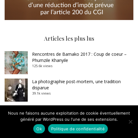
Articles les plus lus
Rencontres de Bamako 2017 : Coup de coeur –
Phumzile Khanyile
125.6k views
La photographie post-mortem, une tradition
disparue
39.1k views
Carte blanche à Dominique Baqué : Sebastião
Nous ne faisons aucune exploitation de cookie éventuellement
Salgado, l’imposture
généré par WordPress ou l'une de ses extensions.
33.4k views
Ok
Politique de confidentialité
Manque de culture photographique dans le