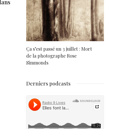
dans
rd
Ça s’est passé un 3 juillet : Mort
Né un 2 juil
de la photographe Rose
Simmonds
Derniers podcasts