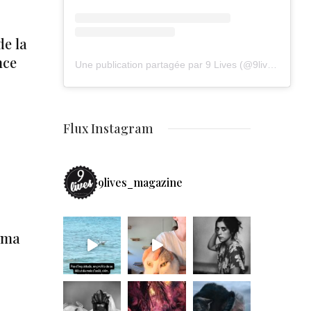
de la
nce
Une publication partagée par 9 Lives (@9lives_magazine)
Flux Instagram
9lives_magazine
ama