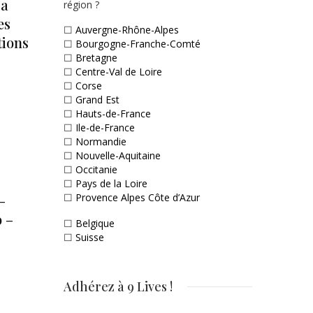
 a
région ?
es
☐
Auvergne-Rhône-Alpes
tions
☐
Bourgogne-Franche-Comté
☐
Bretagne
☐
Centre-Val de Loire
☐
Corse
☐
Grand Est
☐
Hauts-de-France
☐
Ile-de-France
☐
Normandie
☐
Nouvelle-Aquitaine
☐
Occitanie
☐
Pays de la Loire
–
☐
Provence Alpes Côte d’Azur
 –
☐
Belgique
☐
Suisse
Adhérez à 9 Lives !